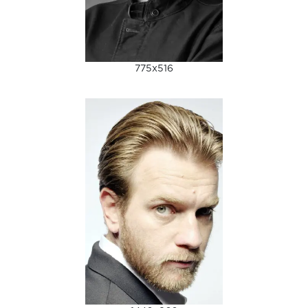
775x516