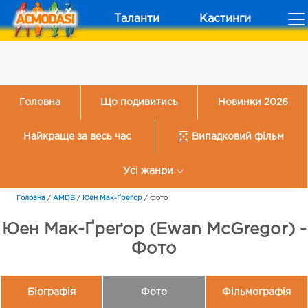
Таланти
Кастинги
Головна
Що подивитись
Новинки 2026
Найкраще за весь час
Випадковий фільм
Усі жанри
Головна
/
AMDB
/
Юен Мак-Ґреґор
/
Фото
Юен Мак-Ґреґор (Ewan McGregor) -
Фото
Біографія
Фото
Фільмографія