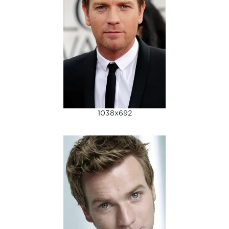
1038x692