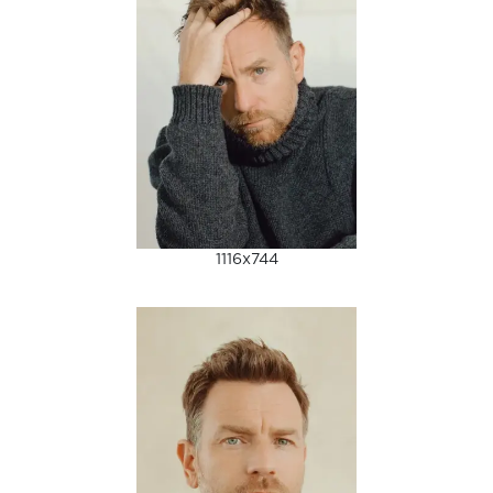
1116x744