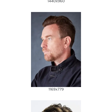
1440x960
1169x779