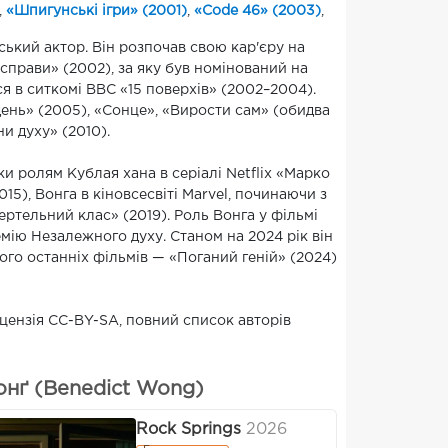
,
«Шпигунські ігри» (2001)
,
«Code 46» (2003)
,
ський актор. Він розпочав свою кар'єру на
 справи» (2002), за яку був номінований на
ся в ситкомі BBC «15 поверхів» (2002–2004).
 день» (2005), «Сонце», «Вирости сам» (обидва
ни духу» (2010).
и ролям Кублая хана в серіалі Netflix «Марко
15), Вонга в кіновсесвіті Marvel, починаючи з
ертельний клас» (2019). Роль Вонга у фільмі
мію Незалежного духу. Станом на 2024 рік він
 його останніх фільмів — «Поганий геній» (2024)
ліцензія CC-BY-SA, повний список авторів
онґ (Benedict Wong)
Rock Springs
2026