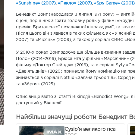
«Sunshine» (2007)
,
«Пекло» (2007)
,
«Spy Game» (2001)
Бенедикт Вонг (народився 3 липня 1971 року) — англій
сцені, перш ніж зіграти головну роль у фільмі «Брудні
премію Британської незалежної кіноакадемії, та зняти
Після цього він з'явився в таких фільмах, як «У ясний
2007) та «Місяць» (2009), а також у серіалі CBBC «Вої
У 2010-х роках Вонг здобув ще більше визнання завдяк
Поло» (2014–2016), Брюса Нга у фільмі «Марсіянин» (20
фільму «Доктор Стейндж» (2016), та в серіалі Syfy «См
«Дев'ять днів» (2020) принесла йому номінацію на пре
знімається в серіалі Netflix «Задача трьох тіл». Серед
та «Зброя» (2025).
Опис вище взято зі статті Вікіпедії «Benedict Wong», 
доступний у Вікіпедії.
Найбільш значущі роботи Бенедикт В
Сузір’я великого пса