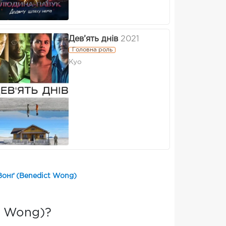
Дев’ять днів
2021
Головна роль
Kyo
Вонґ (Benedict Wong)
t Wong)?