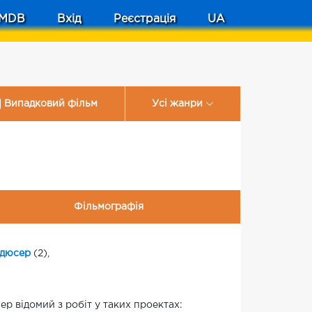
MDB
Вхід
Реєстрація
UA
Випадковий фільм
Усі жанри
Фільмографія
одюсер
(2),
р відомий з робіт у таких проектах: