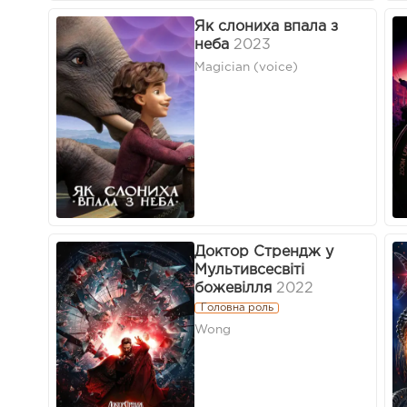
Як слониха впала з
неба
2023
Magician (voice)
Доктор Стрендж у
Мультивсесвіті
божевілля
2022
Головна роль
Wong