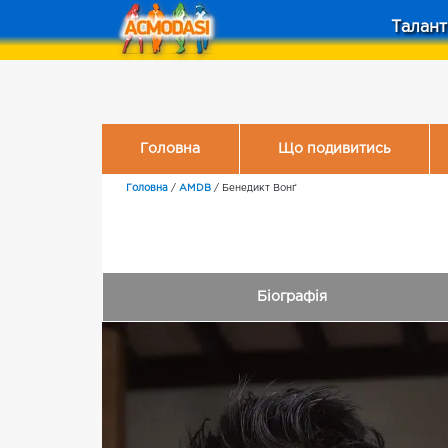
Талант
Головна
Що подивитись
Головна
/
AMDB
/
Бенедикт Вонґ
Біографія