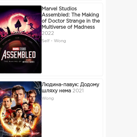
Marvel Studios
Assembled: The Making
of Doctor Strange in the
Multiverse of Madness
2022
Self - Wong
Людина-павук: Додому
шляху нема
2021
Wong