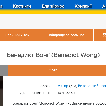
и
Кастинги
Для зйомок
Компанії
A
Новинки 2026
Найкраще за весь час
Бенедикт Вонґ (Benedict Wong)
Фото
Роботи
Актор
(35),
Виконавчий пр
День народження
1971-07-03
Бенедикт Вонґ (Benedict Wong) - , Виконавчий продюсе