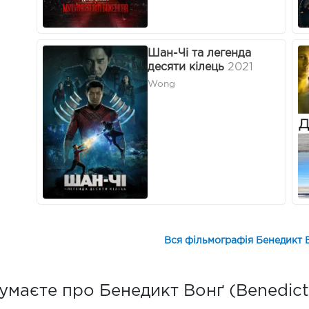
Шан-Чі та легенда
десяти кілець
2021
Wong
Вся фільмографія Бенедикт 
умаєте про Бенедикт Вонґ (Benedic