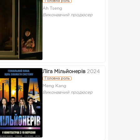
Головна роль
Ah Tseng
Виконавчий продюсер
Ліга Мільйонерів
2024
Головна роль
Meng Kang
Виконавчий продюсер