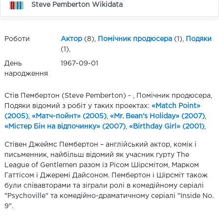
Steve Pemberton Wikidata
Роботи
Актор
(8),
Помічник продюсера
(1),
Подяки
(1),
День
1967-09-01
народження
Стів Пембертон (Steve Pemberton) - , Помічник продюсера,
Подяки відомий з робіт у таких проектах:
«Match Point»
(2005)
,
«Матч-пойнт» (2005)
,
«Mr. Bean's Holiday» (2007)
,
«Містер Бін на відпочинку» (2007)
,
«Birthday Girl» (2001)
,
Стівен Джеймс Пембертон – англійський актор, комік і
письменник, найбільш відомий як учасник гурту The
League of Gentlemen разом із Рісом Шірсмітом, Марком
Гаттісом і Джеремі Дайсоном. Пембертон і Шірсміт також
були співавторами та зіграли ролі в комедійному серіалі
"Psychoville" та комедійно-драматичному серіалі "Inside No.
9".