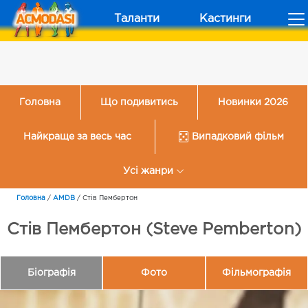
Таланти
Кастинги
Головна
Що подивитись
Новинки 2026
Найкраще за весь час
Випадковий фільм
Усі жанри
Головна
/
AMDB
/
Стів Пембертон
Стів Пембертон (Steve Pemberton)
Біографія
Фото
Фільмографія