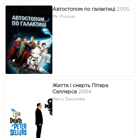
Автостопом по галактиці
2005
Mr. Prosser
Життя і смерть Пітера
Селлерса
2004
Harry Secombe