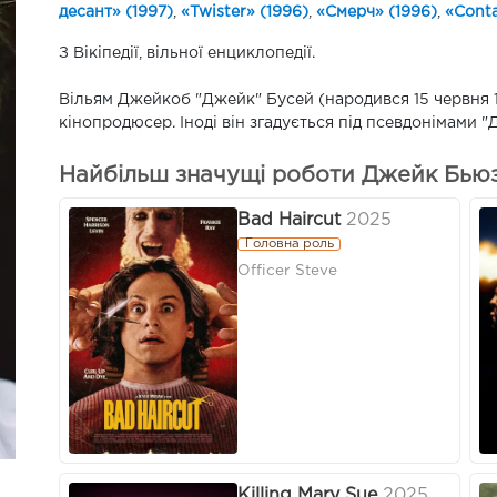
десант» (1997)
,
«Twister» (1996)
,
«Смерч» (1996)
,
«Conta
З Вікіпедії, вільної енциклопедії.
Вільям Джейкоб "Джейк" Бусей (народився 15 червня 1
кінопродюсер. Іноді він згадується під псевдонімами 
Найбільш значущі роботи Джейк Бьюзі
Bad Haircut
2025
Головна роль
Officer Steve
Killing Mary Sue
2025