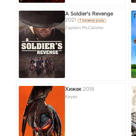
A Soldier's Revenge
2021
Головна роль
Captain McCalister
Хижак
2018
Keyes