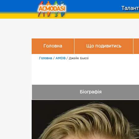
Талант
Головна
Що подивитись
Головна
/
AMDB
/
Джейк Бьюзі
Біографія