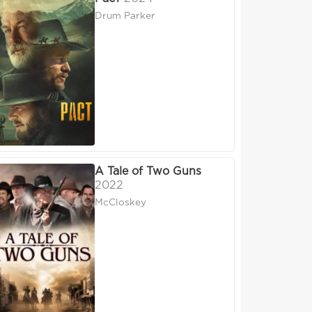
Drum Parker
A Tale of Two Guns
2022
McCloskey