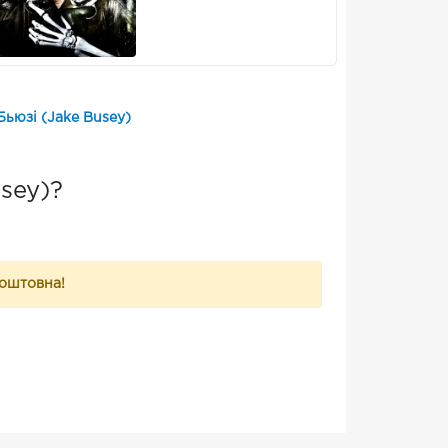
ьюзі (Jake Busey)
sey)?
коштовна!