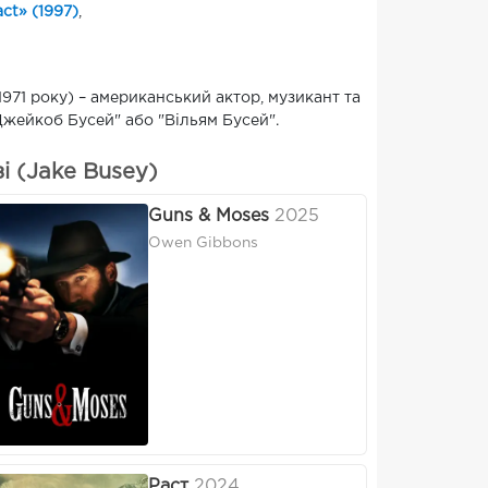
ct» (1997)
,
971 року) – американський актор, музикант та
"Джейкоб Бусей" або "Вільям Бусей".
 (Jake Busey)
Guns & Moses
2025
Owen Gibbons
Раст
2024