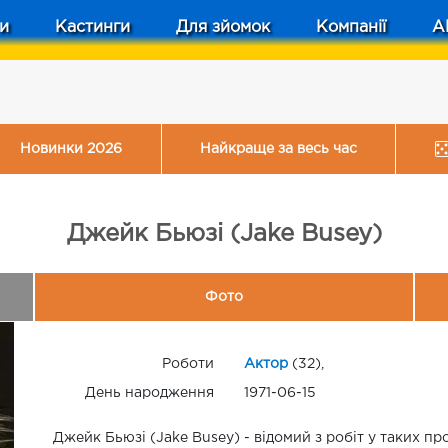
и
Кастинги
Для зйомок
Компанії
A
Новинки 2026
Найкраще за весь час
Джейк Бьюзі (Jake Busey)
Фото
Роботи
Актор
(32),
День народження
1971-06-15
Джейк Бьюзі (Jake Busey) - відомий з робіт у таких пр