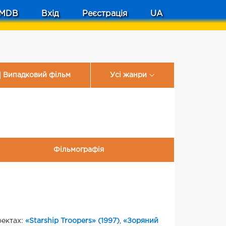
MDB
Вхід
Реєстрація
UA
Випадковий фільм
Усі жанри
Фільмографія
оектах:
«Starship Troopers» (1997)
,
«Зоряний