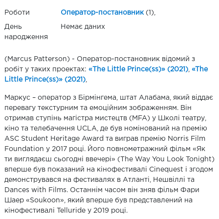
Роботи
Оператор-постановник
(1),
День
Немає даних
народження
(Marcus Patterson) - Оператор-постановник відомий з
робіт у таких проектах:
«The Little Prince(ss)» (2021)
,
«The
Little Prince(ss)» (2021)
,
Маркус – оператор з Бірмінгема, штат Алабама, який віддає
перевагу текстурним та емоційним зображенням. Він
отримав ступінь магістра мистецтв (MFA) у Школі театру,
кіно та телебачення UCLA, де був номінований на премію
ASC Student Heritage Award та виграв премію Norris Film
Foundation у 2017 році. Його повнометражний фільм «Як
ти виглядаєш сьогодні ввечері» (The Way You Look Tonight)
вперше був показаний на кінофестивалі Cinequest і згодом
демонструвався на фестивалях в Атланті, Нешвіллі та
Dances with Films. Останнім часом він зняв фільм Фари
Шаер «Soukoon», який вперше був представлений на
кінофестивалі Telluride у 2019 році.