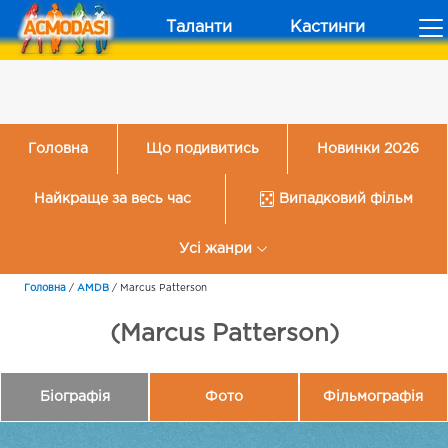
Таланти
Кастинги
Головна
Що подивитись
Новинки 2026
Найкраще за весь час
Випадковий фільм
Усі жанри
Головна
/
AMDB
/
Marcus Patterson
(Marcus Patterson)
Біографія
Фото
Фільмографія