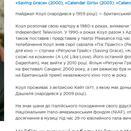
«Saving Grace» (2000)
,
«Calendar Girls» (2003)
,
«Calend
Найджел Коул (народився у 1959 році) — британський 
Коул розпочав свою кар'єру в 1980-х роках, знімаючи 
Independent Television. У 1990-х роках Коул разом з А
також поставив і представив у театрі Pleasance під ч
телебачення Коул зняв серії серіалів «Пік Практіс» (Pea
для кіно — стрічки «Рятуючи Грейс» (Saving Grace), «К
схожі на кохання» (A Lot Like Love). Його останній фі
Dagenham), має вийти у 2010 році. Фільм «Рятуючи Грей
на фестивалі Санденс 2000 року, а сам режисер був
на Британській премії незалежного кіно того ж року.
Коул проживає з актрисою Кейт Ізітт, з якою має донь
Дашіеля (народився у 2009 році).
На знак шани до італійського походження свого дідуся
Національним італо-американським фондом (NIAF), о
досягнення в музиці під час 29-го ювілейного гала-ве