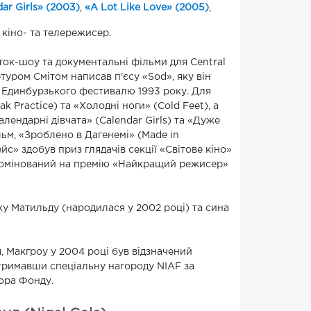
ar Girls» (2003)
,
«A Lot Like Love» (2005)
,
кіно- та телережисер.
ток-шоу та документальні фільми для Central
ртуром Смітом написав п'єсу «Sod», яку він
ас Единбурзького фестивалю 1993 року. Для
k Practice) та «Холодні ноги» (Cold Feet), а
алендарні дівчата» (Calendar Girls) та «Дуже
льм, «Зроблено в Дагенемі» (Made in
с» здобув приз глядачів секції «Світове кіно»
 номінований на премію «Найкращий режисер»
ку Матильду (народилася у 2002 році) та сина
, Макгроу у 2004 році був відзначений
тримавши спеціальну нагороду NIAF за
чора Фонду.