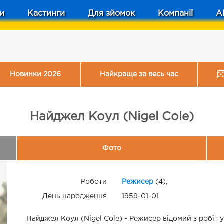
и
Кастинги
Для зйомок
Компанії
A
Новинки 2026
Найкраще за весь час
Найджел Коул (Nigel Cole)
Фото
Роботи
Режисер
(4),
День народження
1959-01-01
Найджел Коул (Nigel Cole) - Режисер відомий з робіт 