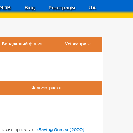
MDB
Вхід
Реєстрація
UA
Випадковий фільм
Усі жанри
Фільмографія
у таких проектах:
«Saving Grace» (2000)
,