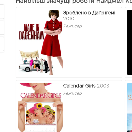
Найбільш значущі роботи Найджел Коу
Зроблено в Даґенгемі
2010
Режисер
Calendar Girls
2003
Режисер