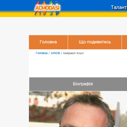
Талант
Головна
Що подивитись
Головна
/
AMDB
/
Найджел Коул
Біографія