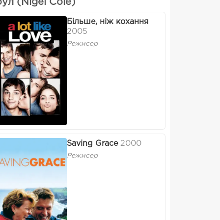
л (Nigel Cole)
Більше, ніж кохання
2005
Режисер
Saving Grace
2000
Режисер