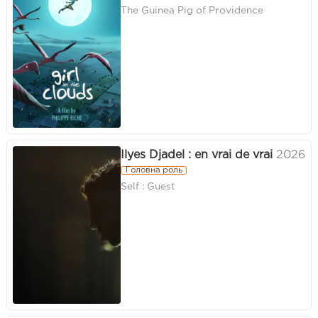
The Guinea Pig of Providence
Ilyes Djadel : en vrai de vrai
2026
Головна роль
Self : Guest