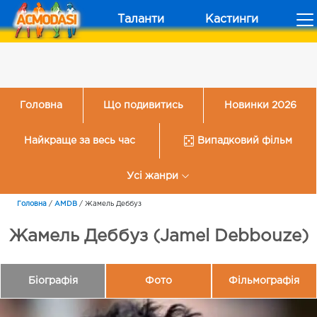
Таланти
Кастинги
Головна
Що подивитись
Новинки 2026
Найкраще за весь час
Випадковий фільм
Усі жанри
Головна
/
AMDB
/
Жамель Деббуз
Жамель Деббуз (Jamel Debbouze)
Біографія
Фото
Фільмографія