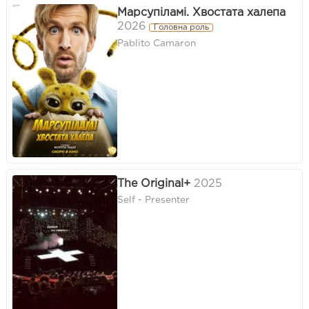
Марсупіламі. Хвостата халепа
2026
Головна роль
Pablito Camaron
The Original+
2025
Self - Presenter