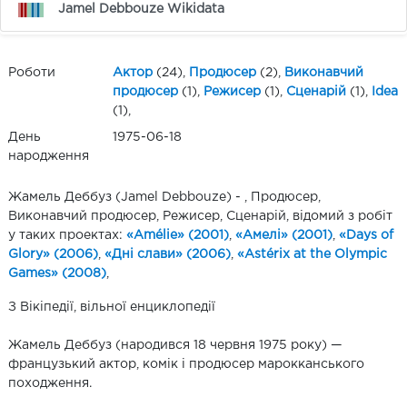
Jamel Debbouze Wikidata
Роботи
Актор
(24),
Продюсер
(2),
Виконавчий
продюсер
(1),
Режисер
(1),
Сценарій
(1),
Idea
(1),
День
1975-06-18
народження
Жамель Деббуз (Jamel Debbouze) - , Продюсер,
Виконавчий продюсер, Режисер, Сценарій, відомий з робіт
у таких проектах:
«Amélie» (2001)
,
«Амелі» (2001)
,
«Days of
Glory» (2006)
,
«Дні слави» (2006)
,
«Astérix at the Olympic
Games» (2008)
,
З Вікіпедії, вільної енциклопедії
Жамель Деббуз (народився 18 червня 1975 року) —
французький актор, комік і продюсер марокканського
походження.