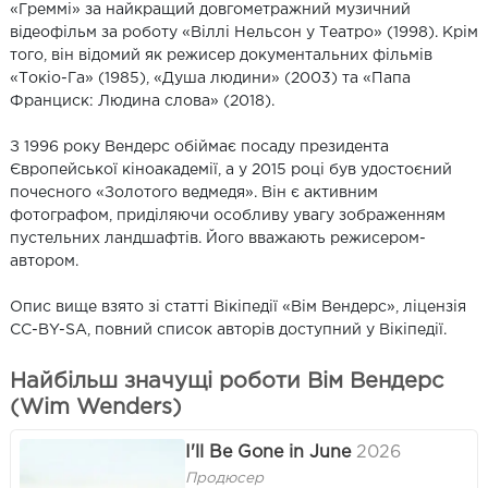
«Греммі» за найкращий довгометражний музичний
відеофільм за роботу «Віллі Нельсон у Театро» (1998). Крім
того, він відомий як режисер документальних фільмів
«Токіо-Га» (1985), «Душа людини» (2003) та «Папа
Франциск: Людина слова» (2018).
З 1996 року Вендерс обіймає посаду президента
Європейської кіноакадемії, а у 2015 році був удостоєний
почесного «Золотого ведмедя». Він є активним
фотографом, приділяючи особливу увагу зображенням
пустельних ландшафтів. Його вважають режисером-
автором.
Опис вище взято зі статті Вікіпедії «Вім Вендерс», ліцензія
CC-BY-SA, повний список авторів доступний у Вікіпедії.
Найбільш значущі роботи Вім Вендерс
(Wim Wenders)
I'll Be Gone in June
2026
Продюсер