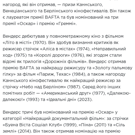
нагород, які він отримав, — призи Каннського,
Венеціанського та Берлінського кінофестивалів. Він також
є лауреатом премії BAFTA та був номінований на три
премії «Оскар» і премію «Греммі».
Вендерс дебютував у повнометражному кіно з фільмом
«Літо в місті» (1970). Він здобув визнання критиків як
режисер стрічок «Аліса в містах» (1974), «Неправильний
ход» (1975) та «Королі дороги» (1976), які згодом стали
відомі як трилогія «Дорожніх фільмів». Вендерс отримав
премію BAFTA за найкращу режисуру та «Золоту пальмову
гілку» за фільм «Париж, Техас» (1984), а також нагороду
Каннського кінофестивалю як найкращий режисер за
стрічку «Небо над Берліном» (1987). Серед його інших
помітних робіт — «Американський друг» (1977), «Далекою-
далекою!» (1993) та «Ідеальні дні» (2023).
Вендерс тричі був номінований на премію «Оскар» у
категорії «Найкращий документальний фільм»: за стрічки
«Буена Віста Сошіал Клуб» (1999), «Піна» (2011) та «Сіль
землі» (2014). Він також отримав номінацію на премію