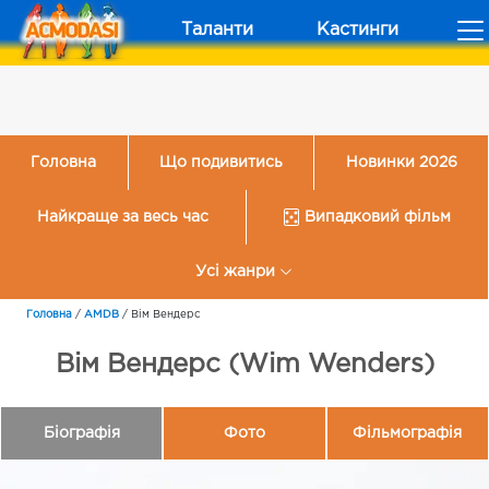
Таланти
Кастинги
Головна
Що подивитись
Новинки 2026
Найкраще за весь час
Випадковий фільм
Усі жанри
Головна
/
AMDB
/
Вім Вендерс
Вім Вендерс (Wim Wenders)
Біографія
Фото
Фільмографія