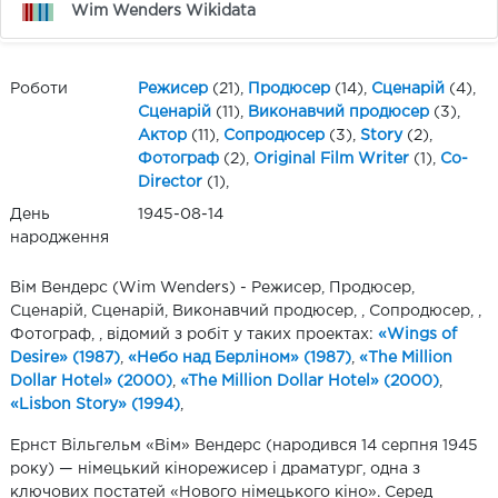
Wim Wenders Wikidata
Роботи
Режисер
(21),
Продюсер
(14),
Сценарій
(4),
Сценарій
(11),
Виконавчий продюсер
(3),
Актор
(11),
Сопродюсер
(3),
Story
(2),
Фотограф
(2),
Original Film Writer
(1),
Co-
Director
(1),
День
1945-08-14
народження
Вім Вендерс (Wim Wenders) - Режисер, Продюсер,
Сценарій, Сценарій, Виконавчий продюсер, , Сопродюсер, ,
Фотограф, , відомий з робіт у таких проектах:
«Wings of
Desire» (1987)
,
«Небо над Берліном» (1987)
,
«The Million
Dollar Hotel» (2000)
,
«The Million Dollar Hotel» (2000)
,
«Lisbon Story» (1994)
,
Ернст Вільгельм «Вім» Вендерс (народився 14 серпня 1945
року) — німецький кінорежисер і драматург, одна з
ключових постатей «Нового німецького кіно». Серед