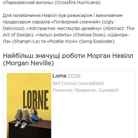
«Перехресний вогонь» (Crossfire Hurricane).
Для телебачення Невілл був режисером і виконавчим
продюсером серіалів «Потворний смачний» (Ugly
Delicious), «Абстрактне: мистецтво дизайну» (Abstract: The
Art of Design), «Чельсі робить» (Chelsea Does), «Шангри-
Ла» (Shangri-La) та «Розбір пісні» (Song Exploder).
Найбільш значущі роботи Морган Невілл
(Morgan Neville)
Lorne
2026
Self (voice) (uncredited)
Режисер, Продюсер, Сценарій