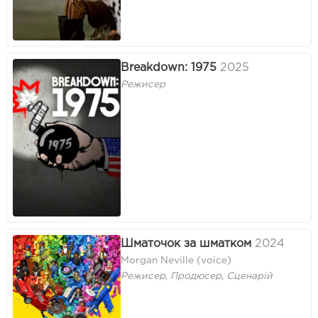
Breakdown: 1975
2025
Режисер
Шматочок за шматком
2024
Morgan Neville (voice)
Режисер, Продюсер, Сценарій