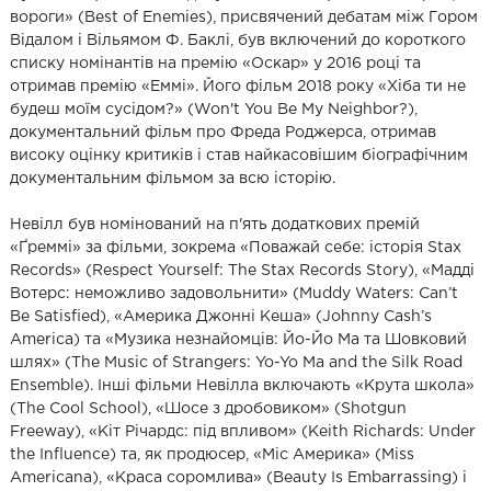
вороги» (Best of Enemies), присвячений дебатам між Гором
Відалом і Вільямом Ф. Баклі, був включений до короткого
списку номінантів на премію «Оскар» у 2016 році та
отримав премію «Еммі». Його фільм 2018 року «Хіба ти не
будеш моїм сусідом?» (Won't You Be My Neighbor?),
документальний фільм про Фреда Роджерса, отримав
високу оцінку критиків і став найкасовішим біографічним
документальним фільмом за всю історію.
Невілл був номінований на п'ять додаткових премій
«Ґреммі» за фільми, зокрема «Поважай себе: історія Stax
Records» (Respect Yourself: The Stax Records Story), «Мадді
Вотерс: неможливо задовольнити» (Muddy Waters: Can’t
Be Satisfied), «Америка Джонні Кеша» (Johnny Cash’s
America) та «Музика незнайомців: Йо-Йо Ма та Шовковий
шлях» (The Music of Strangers: Yo-Yo Ma and the Silk Road
Ensemble). Інші фільми Невілла включають «Крута школа»
(The Cool School), «Шосе з дробовиком» (Shotgun
Freeway), «Кіт Річардс: під впливом» (Keith Richards: Under
the Influence) та, як продюсер, «Міс Америка» (Miss
Americana), «Краса соромлива» (Beauty Is Embarrassing) і