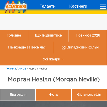
Таланти
Кастинги
Головна
Що подивитись
Новинки 2026
Найкраще за весь час
Випадковий фільм
Усі жанри
Головна
/
AMDB
/
Морган Невілл
Морган Невілл (Morgan Neville)
Біографія
Фото
Фільмографія