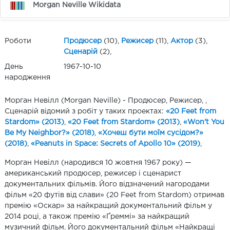
Morgan Neville Wikidata
Роботи
Продюсер
(10),
Режисер
(11),
Актор
(3),
Сценарій
(2),
День
1967-10-10
народження
Морган Невілл (Morgan Neville) - Продюсер, Режисер, ,
Сценарій відомий з робіт у таких проектах:
«20 Feet from
Stardom» (2013)
,
«20 Feet from Stardom» (2013)
,
«Won't You
Be My Neighbor?» (2018)
,
«Хочеш бути моїм сусідом?»
(2018)
,
«Peanuts in Space: Secrets of Apollo 10» (2019)
,
Морган Невілл (народився 10 жовтня 1967 року) —
американський продюсер, режисер і сценарист
документальних фільмів. Його відзначений нагородами
фільм «20 футів від слави» (20 Feet from Stardom) отримав
премію «Оскар» за найкращий документальний фільм у
2014 році, а також премію «Ґреммі» за найкращий
музичний фільм. Його документальний фільм «Найкращі