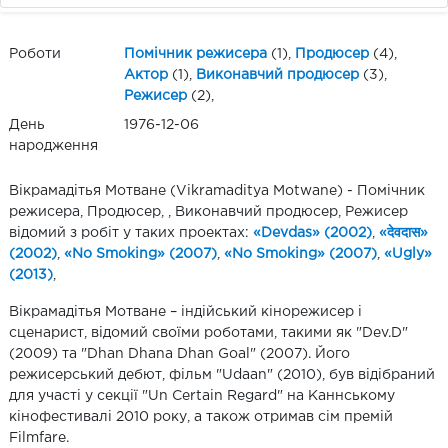
Роботи
Помічник режисера
(1),
Продюсер
(4),
Актор
(1),
Виконавчий продюсер
(3),
Режисер
(2),
День
1976-12-06
народження
Вікрамадітья Мотване (Vikramaditya Motwane) - Помічник
режисера, Продюсер, , Виконавчий продюсер, Режисер
відомий з робіт у таких проектах:
«Devdas» (2002)
,
«देवदास»
(2002)
,
«No Smoking» (2007)
,
«No Smoking» (2007)
,
«Ugly»
(2013)
,
Вікрамадітья Мотване – індійський кінорежисер і
сценарист, відомий своїми роботами, такими як "Dev.D"
(2009) та "Dhan Dhana Dhan Goal" (2007). Його
режисерський дебют, фільм "Udaan" (2010), був відібраний
для участі у секції "Un Certain Regard" на Каннському
кінофестивалі 2010 року, а також отримав сім премій
Filmfare.