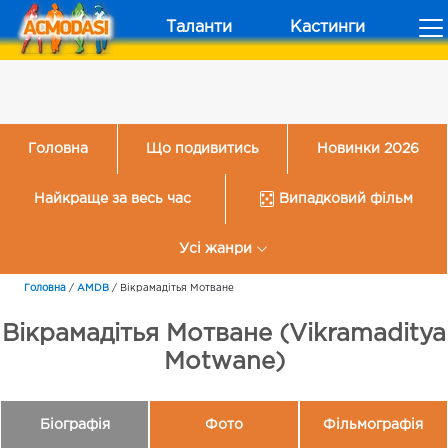
Таланти
Кастинги
Головна
Що подивитись
Новинки 2026
Найкраще за весь час
Випадковий фільм
Усі жанри
Головна
/
AMDB
/
Вікрамадітья Мотване
Вікрамадітья Мотване (Vikramaditya
Motwane)
Біографія
Фото
Фільмографія