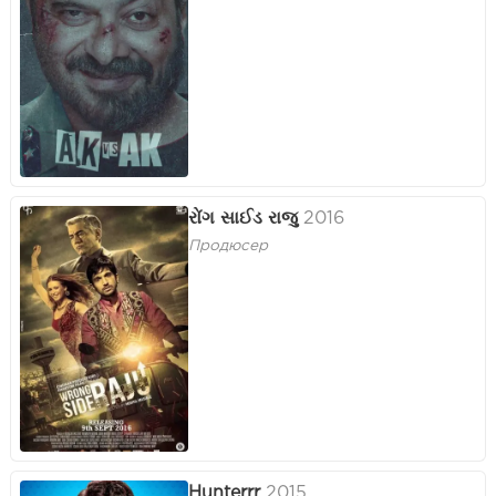
રોંગ સાઈડ રાજુ
2016
Продюсер
Hunterrr
2015