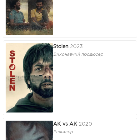
Stolen
2023
Виконавчий продюсер
AK vs AK
2020
Режисер