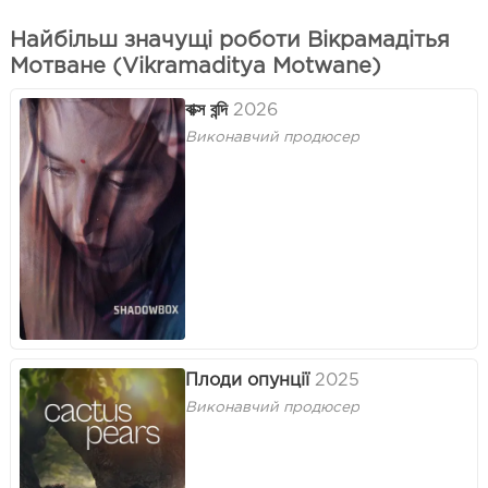
Найбільш значущі роботи Вікрамадітья
Мотване (Vikramaditya Motwane)
বাক্স বন্দি
2026
Виконавчий продюсер
Плоди опунції
2025
Виконавчий продюсер