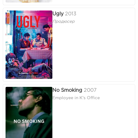
Ugly
2013
Продюсер
No Smoking
2007
Employee in K's Office