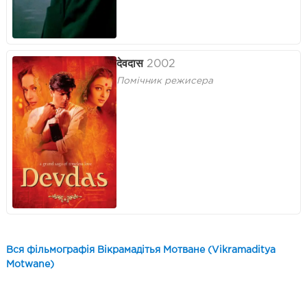
देवदास
2002
Помічник режисера
Вся фільмографія Вікрамадітья Мотване (Vikramaditya
Motwane)