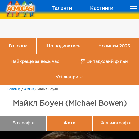
Таланти
Кастинги
Головна
Що подивитись
Новинки 2026
Найкраще за весь час
Випадковий фільм
Усі жанри
Головна
/
AMDB
/
Майкл Боуен
Майкл Боуен (Michael Bowen)
Біографія
Фото
Фільмографія