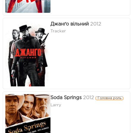
Джанґо вільний
2012
Tracker
Soda Springs
2012
Головна роль
Larry