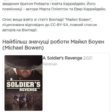
зведеним братом Роберта і Кейта Каррейдейн. Його
племінниці - актори Марта Плімптон та Евер Каррейдейн.
Опис вище взято зі статті Вікіпедії "Майкл Бовен",
ліцензована відповідно до CC-BY-SA, повний список
авторів на Вікіпедії.
Найбільш значущі роботи Майкл Боуен
(Michael Bowen)
A Soldier's Revenge
2021
Feldman