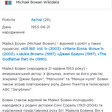
Michael Bowen Wikidata
Роботи
Актор
(29),
День
1953-06-21
народження
Майкл Боуен (Michael Bowen) - відомий з робіт у таких
проектах:
«Kill Bill: Vol. 1» (2003)
,
«Убити Білла: Фільм 1»
(2003)
,
«Jackie Brown» (1997)
,
«Джекі Браун» (1997)
,
«The
Godfather Part III» (1990)
,
Майкл Бовен (народився 21 червня 1953 року) -
американський актор. У фільмах, знятих за його участю,
зокрема "Джекі Браун", "Магнолія" та "Менше нуля". Бовен
також зіграв повторювану роль Денні Пікетта в телесеріалі
ABC "Загублені".
Бовен (також відомий як Майкл Бовен-молодший)
народився у родині акторки Соні Сорель (1921–2004) та
художника-представника руху Біт, Майкла Бовена. Він є