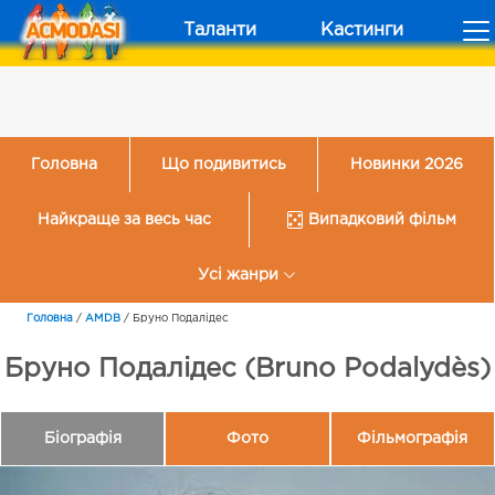
Таланти
Кастинги
Головна
Що подивитись
Новинки 2026
Найкраще за весь час
Випадковий фільм
Усі жанри
Головна
/
AMDB
/
Бруно Подалідес
Бруно Подалідес (Bruno Podalydès)
Біографія
Фото
Фільмографія