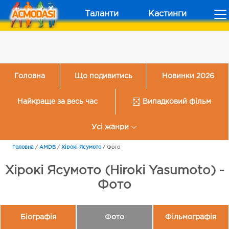
Таланти
Кастинги
Головна
Що подивитись
Новинки 2026
Найкраще за весь час
Випадковий фільм
Усі жанри
Головна
/
AMDB
/
Хірокі Ясумото
/
Фото
Хірокі Ясумото (Hiroki Yasumoto) -
Фото
Біографія
Фото
Фільмографія