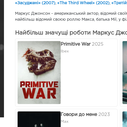
«Засуджені» (2007)
,
«The Third Wheel» (2002)
,
«Третій
Маркус Джонсон - американський актор, відомий своїм
найбільш відомий своєю роллю Макса, батька Мії, у фі
Найбільш значущі роботи Маркус Джо
Primitive War
2025
Ibex
Говори до мене
2023
Max