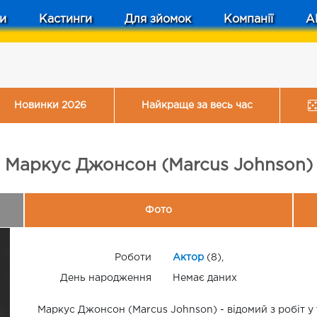
и
Кастинги
Для зйомок
Компанії
A
Новинки 2026
Найкраще за весь час
Маркус Джонсон (Marcus Johnson)
Фото
Роботи
Актор
(8),
День народження
Немає даних
Маркус Джонсон (Marcus Johnson) - відомий з робіт у