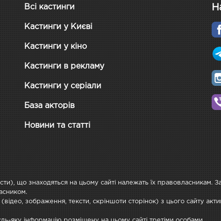
Н
Всі кастинги
Кастинги у Києві
Кастинги у кіно
Кастинги в рекламу
Кастинги у серіали
База акторів
Новини та статті
ксти), що знаходяться на цьому сайті належать їх правовласникам. 
асником.
 (відео, зображення, тексти, скріншоти сторінок) з цього сайту ак
будь-яку інформацію розміщену на цьому сайті третіми особами.