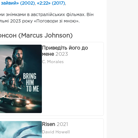
 зайвий» (2002)
,
«2:22» (2017)
,
и знімками в австралійських фільмах. Він
льмі 2023 року «Поговори зі мною».
нсон (Marcus Johnson)
Приведіть його до
мене
2023
C. Morales
Risen
2021
David Howell