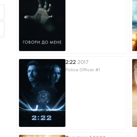
2:22
2017
Police Officer #1