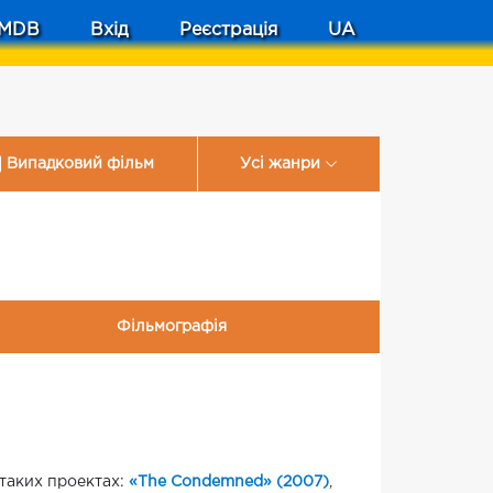
MDB
Вхід
Реєстрація
UA
Випадковий фільм
Усі жанри
Фільмографія
 таких проектах:
«The Condemned» (2007)
,