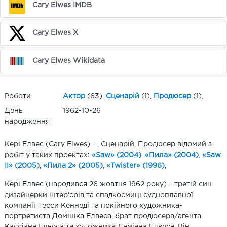
Cary Elwes IMDB
Cary Elwes X
Cary Elwes Wikidata
Роботи
Актор
(63),
Сценарій
(1),
Продюсер
(1),
День
1962-10-26
народження
Кері Елвес (Cary Elwes) - , Сценарій, Продюсер відомий з
робіт у таких проектах:
«Saw» (2004)
,
«Пила» (2004)
,
«Saw
II» (2005)
,
«Пила 2» (2005)
,
«Twister» (1996)
,
Кері Елвес (народився 26 жовтня 1962 року) – третій син
дизайнерки інтер'єрів та спадкоємиці судноплавної
компанії Тесси Кеннеді та покійного художника-
портретиста Домініка Елвеса, брат продюсера/агента
Кассіана Елвеса та художника Даміана Елвеса. Він