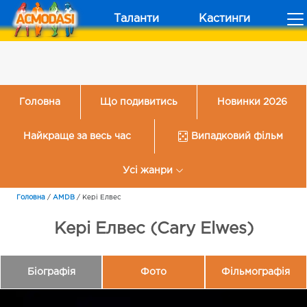
Таланти
Кастинги
Головна
Що подивитись
Новинки 2026
Найкраще за весь час
Випадковий фільм
Усі жанри
Головна
/
AMDB
/
Кері Елвес
Кері Елвес (Cary Elwes)
Біографія
Фото
Фільмографія