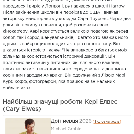
народився і виріс у Лондоні, де навчався в школі Harrow.
Після закінчення школи він переїхав до США і вивчав
акторську майстерність у коледжі Сара Лоуренс. Через два
роки він покинув навчання, щоб розпочати свою
кінокар'єру. Кері користується великою повагою як серед
колег, так і серед шанувальників, і багато хто вважає його
одним із найкращих молодих акторів нашого часу. Він
цікавиться історією і каже: "Не випадково в багатьох моїх
фільмах використовуються історичні декорації". Він
політично активний у питаннях, які для нього важливі,
таких як захист навколишнього середовища та допомога
корінним народам Америки. Він одружений з Лізою Марі
Курбікофф, фотографом, яка працює на знімальних
майданчиках.
Найбільш значущі роботи Кері Елвес
(Cary Elwes)
Дріт мерця
2026
Головна роль
Michael Grable