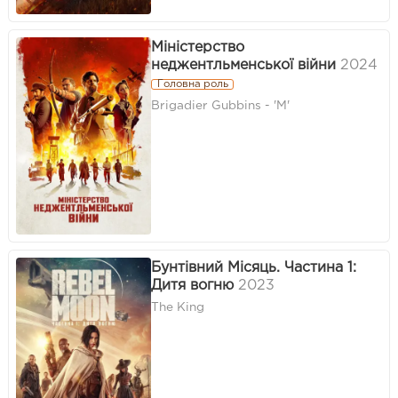
Міністерство
неджентльменської війни
2024
Головна роль
Brigadier Gubbins - 'M'
Бунтівний Місяць. Частина 1:
Дитя вогню
2023
The King