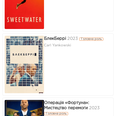
БлекБеррі
2023
Головна роль
Carl Yankowski
Операція «Фортуна»:
Мистецтво перемоги
2023
Головна роль