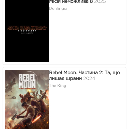
Місія неможлива 8
2025
Denlinger
Rebel Moon. Частина 2: Та, що
лишає шрами
2024
The King