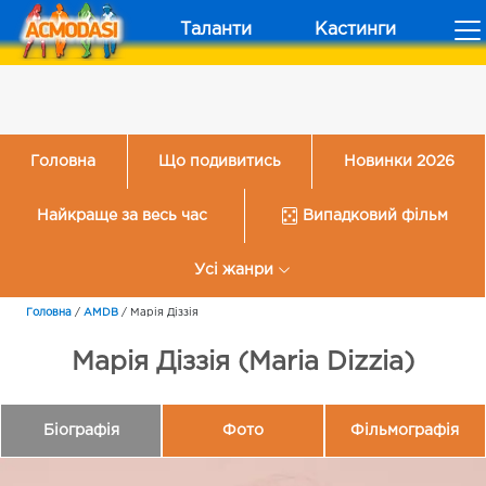
Таланти
Кастинги
Головна
Що подивитись
Новинки 2026
Найкраще за весь час
Випадковий фільм
Усі жанри
Головна
/
AMDB
/
Марія Діззія
Марія Діззія (Maria Dizzia)
Біографія
Фото
Фільмографія