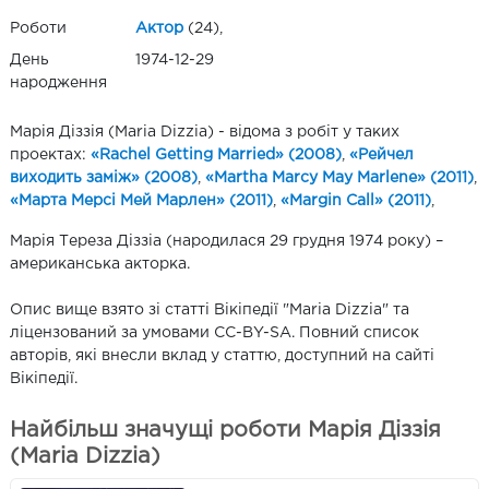
Роботи
Актор
(24),
День
1974-12-29
народження
Марія Діззія (Maria Dizzia) - відома з робіт у таких
проектах:
«Rachel Getting Married» (2008)
,
«Рейчел
виходить заміж» (2008)
,
«Martha Marcy May Marlene» (2011)
,
«Марта Мерсі Мей Марлен» (2011)
,
«Margin Call» (2011)
,
Марія Тереза Діззіа (народилася 29 грудня 1974 року) –
американська акторка.
Опис вище взято зі статті Вікіпедії "Maria Dizzia" та
ліцензований за умовами CC-BY-SA. Повний список
авторів, які внесли вклад у статтю, доступний на сайті
Вікіпедії.
Найбільш значущі роботи Марія Діззія
(Maria Dizzia)