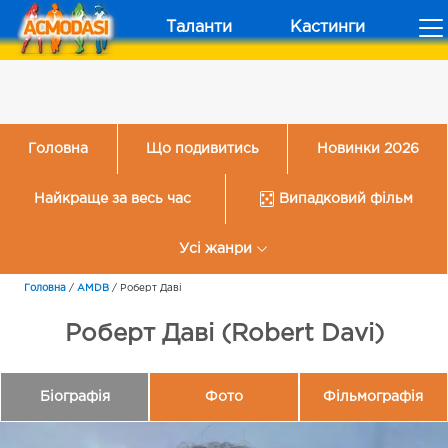
Таланти
Кастинги
Головна
Що подивитись
Новинки 2026
Найкраще за весь час
Випадковий фільм
Усі жанри
Головна
/
AMDB
/
Роберт Даві
Роберт Даві (Robert Davi)
Біографія
Фото
Фільмографія