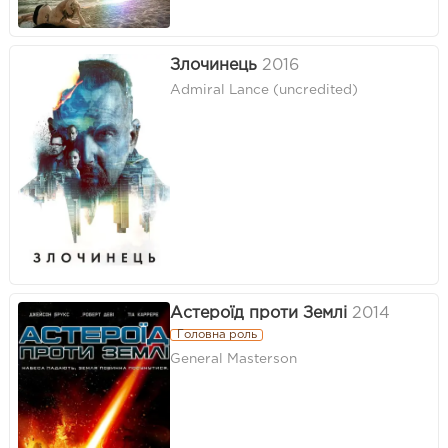
Злочинець
2016
Admiral Lance (uncredited)
Астероїд проти Землі
2014
Головна роль
General Masterson