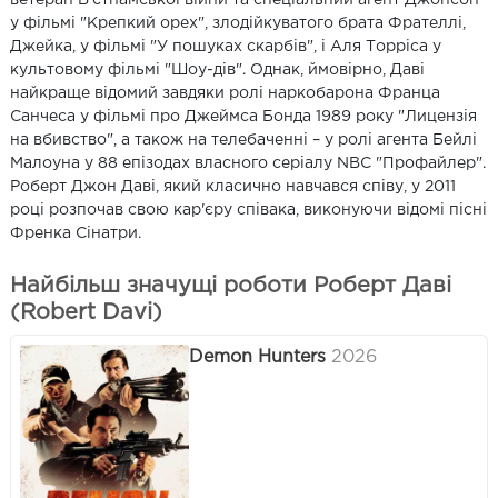
у фільмі "Крепкий орех", злодійкуватого брата Фрателлі,
Джейка, у фільмі "У пошуках скарбів", і Аля Торріса у
культовому фільмі "Шоу-дів". Однак, ймовірно, Даві
найкраще відомий завдяки ролі наркобарона Франца
Санчеса у фільмі про Джеймса Бонда 1989 року "Лицензія
на вбивство", а також на телебаченні – у ролі агента Бейлі
Малоуна у 88 епізодах власного серіалу NBC "Профайлер".
Роберт Джон Даві, який класично навчався співу, у 2011
році розпочав свою кар'єру співака, виконуючи відомі пісні
Френка Сінатри.
Найбільш значущі роботи Роберт Даві
(Robert Davi)
Demon Hunters
2026