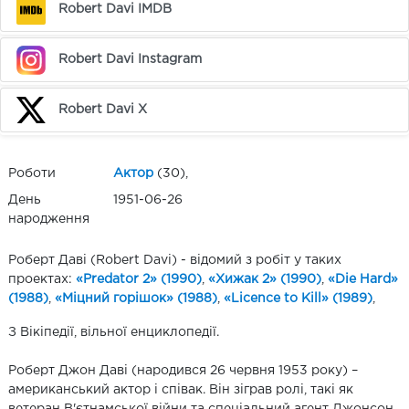
Robert Davi IMDB
Robert Davi Instagram
Robert Davi X
Роботи
Актор
(30),
День
1951-06-26
народження
Роберт Даві (Robert Davi) - відомий з робіт у таких
проектах:
«Predator 2» (1990)
,
«Хижак 2» (1990)
,
«Die Hard»
(1988)
,
«Міцний горішок» (1988)
,
«Licence to Kill» (1989)
,
З Вікіпедії, вільної енциклопедії.
Роберт Джон Даві (народився 26 червня 1953 року) –
американський актор і співак. Він зіграв ролі, такі як
ветеран В'єтнамської війни та спеціальний агент Джонсон