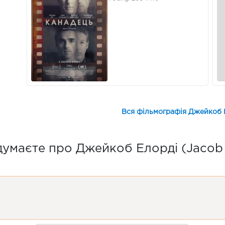
Вся фільмографія Джейкоб Е
умаєте про Джейкоб Елорді (Jacob 