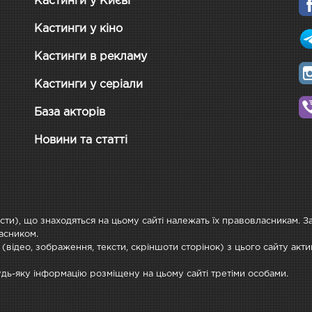
Кастинги у Києві
Кастинги у кіно
Кастинги в рекламу
Кастинги у серіали
База акторів
Новини та статті
ксти), що знаходяться на цьому сайті належать їх правовласникам. 
асником.
 (відео, зображення, тексти, скріншоти сторінок) з цього сайту ак
будь-яку інформацію розміщену на цьому сайті третіми особами.