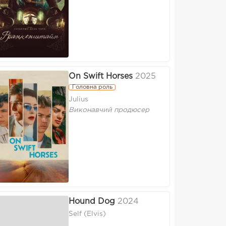
On Swift Horses
2025
Головна роль
Julius
Виконавчий продюсер
Hound Dog
2024
Self (Elvis)