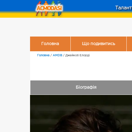
Талант
Головна
Що подивитись
Головна
/
AMDB
/
Джейкоб Елорді
Біографія