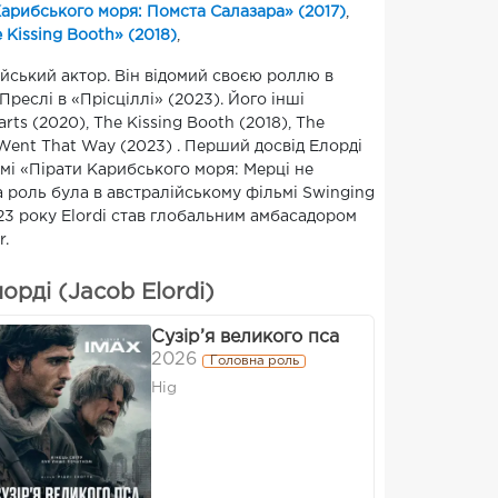
Карибського моря: Помста Салазара» (2017)
,
 Kissing Booth» (2018)
,
ійський актор. Він відомий своєю роллю в
реслі в «Прісціллі» (2023). Його інші
ts (2020), The Kissing Booth (2018), The
e Went That Way (2023) . Перший досвід Елорді
мі «Пірати Карибського моря: Мерці не
а роль була в австралійському фільмі Swinging
2023 року Elordi став глобальним амбасадором
r.
рді (Jacob Elordi)
Сузір’я великого пса
2026
Головна роль
Hig