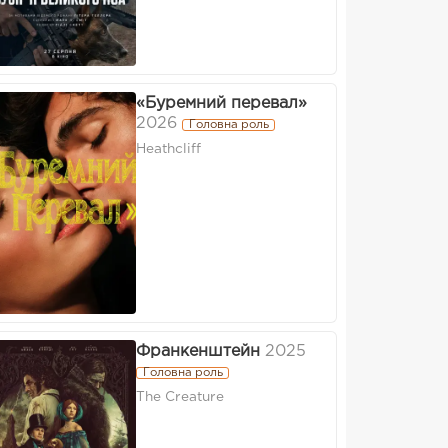
«Буремний перевал»
2026
Головна роль
Heathcliff
Франкенштейн
2025
Головна роль
The Creature