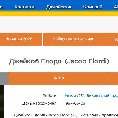
и
Кастинги
Для зйомок
Компанії
A
Новинки 2026
Найкраще за весь час
Джейкоб Елорді (Jacob Elordi)
Фото
Роботи
Актор
(23),
Виконавчий про
День народження
1997-06-26
Джейкоб Елорді (Jacob Elordi) - , Виконавчий продюсе