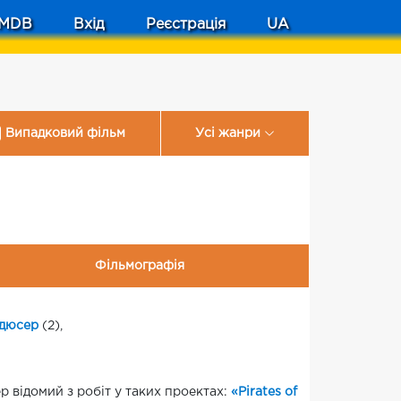
MDB
Вхід
Реєстрація
UA
Випадковий фільм
Усі жанри
Фільмографія
дюсер
(2),
р відомий з робіт у таких проектах:
«Pirates of