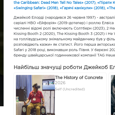
the Caribbean: Dead Men Tell No Tales» (2017)
,
«Пірати 
«Swinging Safari» (2018)
,
«Гарячі канікули» (2018)
,
«The
Джейкоб Елорді (народився 26 червня 1997) - австрал
серіалі HBO «Ейфорія» (2019–дотепер) і роллю Елвіса П
численні відомі ролі включають Солтберн (2023), 2 Hear
Kissing Booth 2 (2020), The Kissing Booth 3 (2021) і H
на голлівудському знімальному майданчику був у філь
розповідають казки» як статист. Його перша акторськ
Safari у 2018 році, виконавши роль Півня. У березні 
бренду швейцарської годинникової компанії TAG Heue
Найбільш значущі роботи Джейкоб Ело
The History of Concrete
2026
Self (Uncredited)