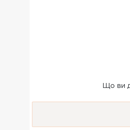
Що ви д