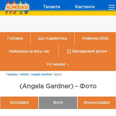
Таланти
Кастинги
Головна
Що подивитись
Новинки 2026
Найкраще за весь час
Випадковий фільм
Усі жанри
Головна
/
AMDB
/
Angela Gardner
/
Фото
(Angela Gardner) - Фото
Біографія
Фото
Фільмографія