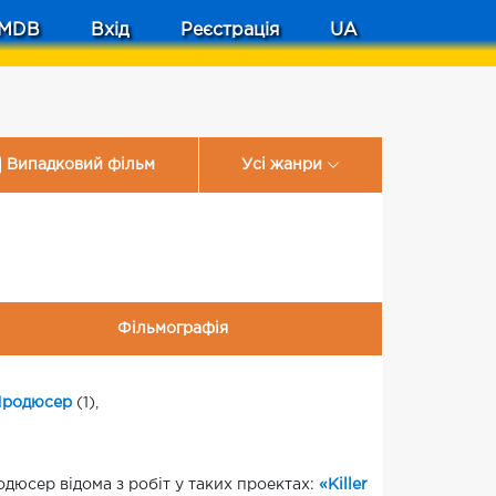
MDB
Вхід
Реєстрація
UA
Випадковий фільм
Усі жанри
Фільмографія
родюсер
(1),
дюсер відома з робіт у таких проектах:
«Killer