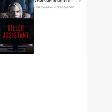
Убивчий асистент
2016
Виконавчий продюсер