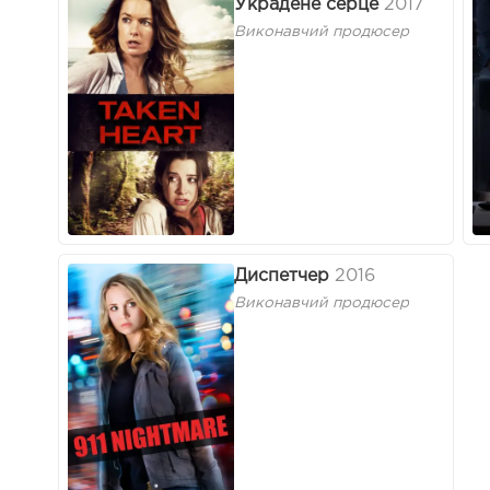
Украдене серце
2017
Виконавчий продюсер
Диспетчер
2016
Виконавчий продюсер