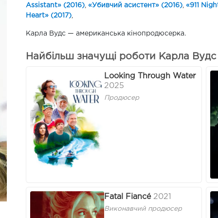
Assistant» (2016)
,
«Убивчий асистент» (2016)
,
«911 Nigh
Heart» (2017)
,
Карла Вудс — американська кінопродюсерка.
Найбільш значущі роботи Карла Вудс
Looking Through Water
2025
Продюсер
Fatal Fiancé
2021
Виконавчий продюсер