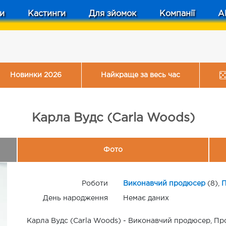
и
Кастинги
Для зйомок
Компанії
A
Новинки 2026
Найкраще за весь час
Карла Вудс (Carla Woods)
Фото
Роботи
Виконавчий продюсер
(8),
П
День народження
Немає даних
Карла Вудс (Carla Woods) - Виконавчий продюсер, Про