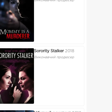
Виконавчий продюсер
Sorority Stalker
2018
Виконавчий продюсер