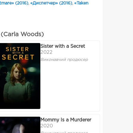
tmare» (2016)
,
«Диспетчер» (2016)
,
«Taken
 (Carla Woods)
Sister with a Secret
2022
Виконавчий продюсер
Mommy Is a Murderer
2020