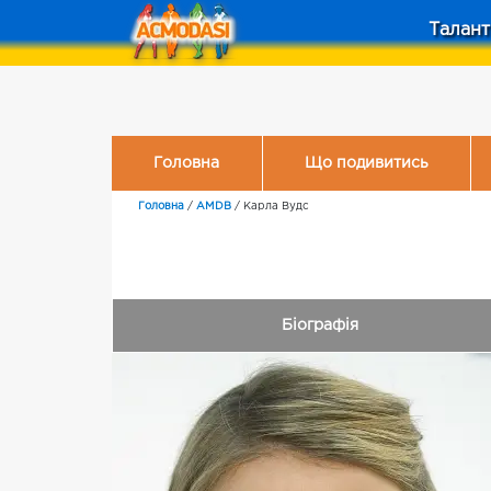
Талант
Головна
Що подивитись
Головна
/
AMDB
/
Карла Вудс
Біографія