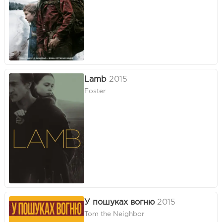
Lamb
2015
Foster
У пошуках вогню
2015
Tom the Neighbor