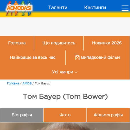
Таланти
Кастинги
Головна
Що подивитись
Новинки 2026
Найкраще за весь час
Випадковий фільм
Усі жанри
Головна
/
AMDB
/
Том Бауер
Том Бауер (Tom Bower)
Біографія
Фото
Фільмографія