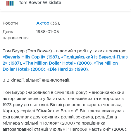
Tom Bower Wikidata
Роботи
Актор
(35),
День
1938-01-05
народження
Том Бауер (Tom Bower) - відомий з робіт у таких проектах:
«Beverly Hills Cop II» (1987)
,
«Поліцейський із Беверлі-Гіллз
2» (1987)
,
«The Million Dollar Hotel» (2000)
,
«The Million
Dollar Hotel» (2000)
,
«Die Hard 2» (1990)
,
З Вікіпедії, вільної енциклопедії.
Том Бауер (народився в січні 1938 року) – американський
актор, який знявся у багатьох телевізійних та кіноролях з
1973 року до сьогодні. Він зіграв роль лікаря та чоловіка,
Карта, у серіалі "Сімейство Волтон". Він також виконував
ряд важливих другорядних ролей, зокрема, роль Дена
Міллера у фільмі "Поллок" (2000) та працівника
автозаправної станції у фільмі "Пагорби мають очі" (2006).