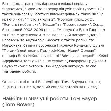
Він також зіграв роль бармена в епізоді серіалу
"Галактика", "Зробимо перерву від усіх твоїх турбот". Він
також знімався у багатьох відомих фільмах, таких як "На
краю річки", "Місто ангелів 2", "Крепкий горішок 2",
"Ясність і небезпека", "Ніксон" та "Переговорник". Серед
його ролей 2008-2009 років – "Апалуса" з Едом Гаррісом
та Вігго Мортенсеном, "Євангельський пагорб" з Денні
Гловером та Анджелою Бассетт, а також роль Пата
Макдонаха, батька персонажа Ніколаса Кейджа, у фільмі
"Поганий лейтенант: Порт-оф-Колл, Новий Орлеан",
шерифа Боба Мейплса у фільмі "Вбивця всередині" з Кейсі
Аффлеком, та "Божевільне серце" з Джеффом Бріджесом.
Бауер також є актором, який здобув нагороди за свої
театральні роботи.
Опис взято зі статті Вікіпедії про Тома Бауера (актора),
ліцензія CC-BY-SA, повний список авторів на Вікіпедії.
Найбільш значущі роботи Том Бауер
(Tom Bower)