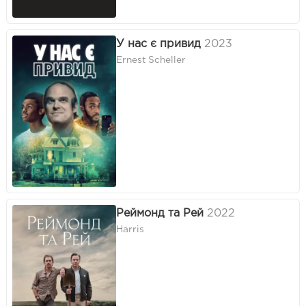
У нас є привид
2023
Ernest Scheller
Реймонд та Рей
2022
Harris