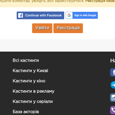
шити коментар, увійдіть або зареєструйтеся.
Реєстрація без
Увійти
Реєстрація
Н
Всі кастинги
Кастинги у Києві
Кастинги у кіно
Кастинги в рекламу
Кастинги у серіали
База акторів