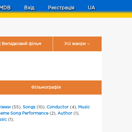
MDB
Вхід
Реєстрація
UA
Випадковий фільм
Усі жанри
Фільмографія
узики
(55),
Songs
(10),
Conductor
(4),
Music
eme Song Performance
(2),
Author
(1),
usic
(1),