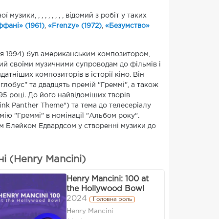
зики, , , , , , , , , відомий з робіт у таких
ффані» (1961)
,
«Frenzy» (1972)
,
«Безумство»
рвня 1994) був американським композитором,
ий своїми музичними супроводам до фільмів і
атніших композиторів в історії кіно. Він
глобус" та двадцять премій "Греммі", а також
95 році. До його найвідоміших творів
Pink Panther Theme") та тема до телесеріалу
мію "Греммі" в номінації "Альбом року".
м Блейком Едвардсом у створенні музики до
і (Henry Mancini)
Henry Mancini: 100 at
the Hollywood Bowl
2024
Головна роль
Henry Mancini