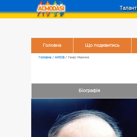
Талант
Головна
Що подивитись
Головна
/
AMDB
/
Генрі Манчіні
Біографія