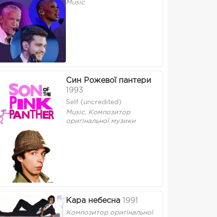
Music
Син Рожевої пантери
1993
Self (uncredited)
Music, Композитор
оригінальної музики
Кара небесна
1991
Композитор оригінальної