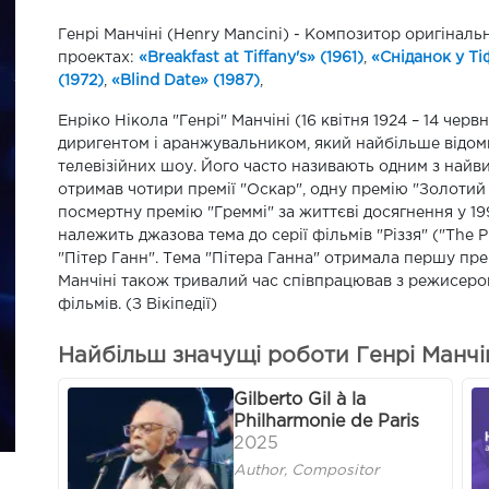
Генрі Манчіні (Henry Mancini) - Композитор оригінальної му
проектах:
«Breakfast at Tiffany's» (1961)
,
«Сніданок у Ті
(1972)
,
«Blind Date» (1987)
,
Енріко Нікола "Генрі" Манчіні (16 квітня 1924 – 14 че
диригентом і аранжувальником, який найбільше відом
телевізійних шоу. Його часто називають одним з найвид
отримав чотири премії "Оскар", одну премію "Золотий 
посмертну премію "Греммі" за життєві досягнення у 19
належить джазова тема до серії фільмів "Різзя" ("The 
"Пітер Ганн". Тема "Пітера Ганна" отримала першу пре
Манчіні також тривалий час співпрацював з режисеро
фільмів. (З Вікіпедії)
Найбільш значущі роботи Генрі Манчін
Gilberto Gil à la
Philharmonie de Paris
2025
Author, Compositor