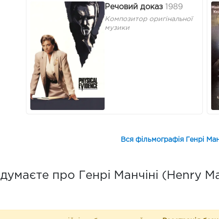
Речовий доказ
1989
Композитор оригінальної
музики
Вся фільмографія Генрі Ман
думаєте про Генрі Манчіні (Henry Ma