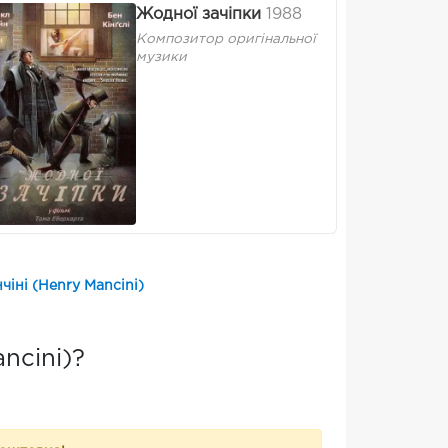
Жодної зачіпки
1988
Композитор оригінальної
музики
чіні (Henry Mancini)
ncini)?