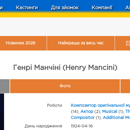
и
Кастинги
Для зйомок
Компанії
A
Новинки 2026
Найкраще за весь час
Генрі Манчіні (Henry Mancini)
Фото
Роботи
Композитор оригінальної м
(14),
Актор
(2),
Musical
(1),
Th
Compositor
(1),
Additional M
День народження
1924-04-16