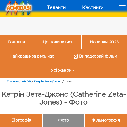
Таланти
Кастинги
Головна
Що подивитись
Новинки 2026
Найкраще за весь час
Випадковий фільм
Усі жанри
Головна
/
AMDB
/
Кетрін Зета-Джонс
/
Фото
Кетрін Зета-Джонс (Catherine Zeta-
Jones) - Фото
Біографія
Фото
Фільмографія