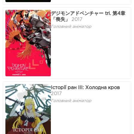
デジモンアドベンチャー tri. 第4章
「喪失」
2017
Головний аніматор
Історії ран III: Холодна кров
2017
Головний аніматор