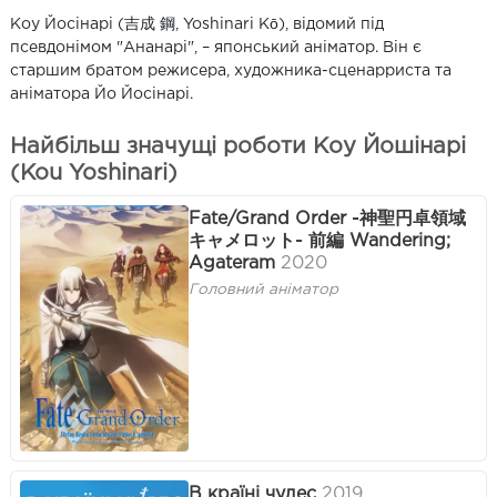
Коу Йосінарі (吉成 鋼, Yoshinari Kō), відомий під
псевдонімом "Ананарі", – японський аніматор. Він є
старшим братом режисера, художника-сценарриста та
аніматора Йо Йосінарі.
Найбільш значущі роботи Коу Йошінарі
(Kou Yoshinari)
Fate/Grand Order -神聖円卓領域
キャメロット- 前編 Wandering;
Agateram
2020
Головний аніматор
В країні чудес
2019