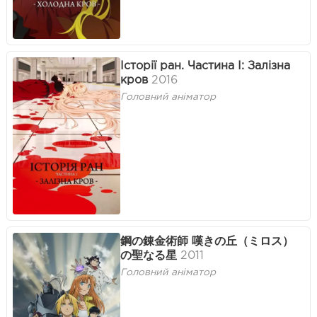
Історії ран. Частина I: Залізна
кров
2016
Головний аніматор
鋼の錬金術師 嘆きの丘（ミロス）
の聖なる星
2011
Головний аніматор