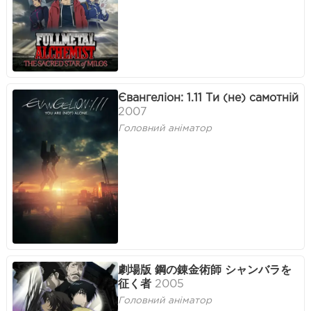
Євангеліон: 1.11 Ти (не) самотній
2007
Головний аніматор
劇場版 鋼の錬金術師 シャンバラを
征く者
2005
Головний аніматор