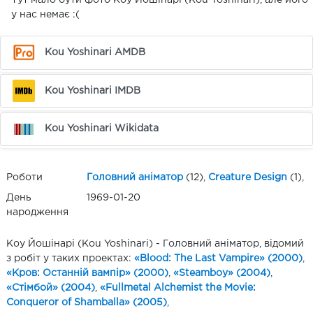
Тут мало бути фото Коу Йошінарі (Kou Yoshinari), але його
у нас немає :(
Kou Yoshinari AMDB
Kou Yoshinari IMDB
Kou Yoshinari Wikidata
Роботи
Головний аніматор
(12),
Creature Design
(1),
День
1969-01-20
народження
Коу Йошінарі (Kou Yoshinari) - Головний аніматор, відомий
з робіт у таких проектах:
«Blood: The Last Vampire» (2000)
,
«Кров: Останній вампір» (2000)
,
«Steamboy» (2004)
,
«Стімбой» (2004)
,
«Fullmetal Alchemist the Movie:
Conqueror of Shamballa» (2005)
,