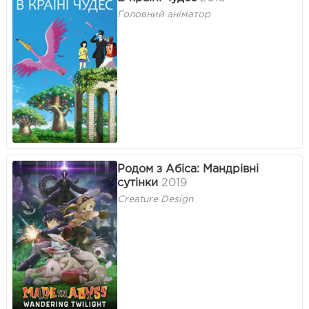
Головний аніматор
Родом з Абіса: Мандрівні
сутінки
2019
Creature Design