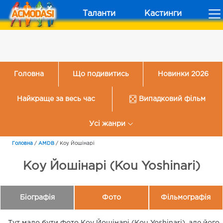
Таланти
Кастинги
Головна
Що подивитись
Новинки 2026
Найкраще за весь час
Випадковий фільм
Усі жанри
Головна
/
AMDB
/
Коу Йошінарі
Коу Йошінарі (Kou Yoshinari)
Біографія
Фото
Фільмографія