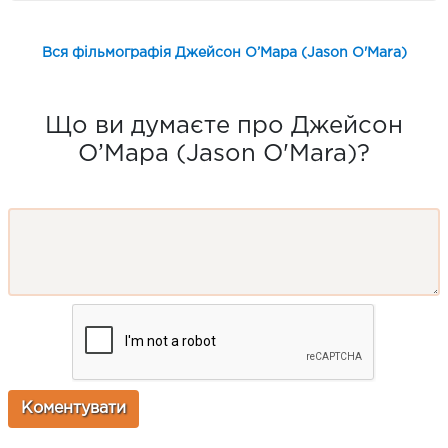
Вся фільмографія Джейсон О’Мара (Jason O'Mara)
Що ви думаєте про Джейсон
О’Мара (Jason O'Mara)?