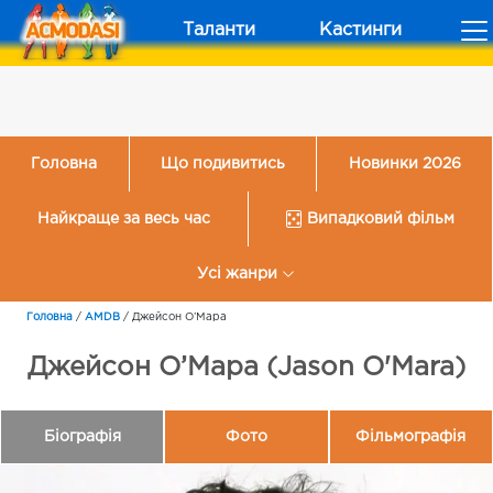
Таланти
Кастинги
Головна
Що подивитись
Новинки 2026
Найкраще за весь час
Випадковий фільм
Усі жанри
Головна
/
AMDB
/
Джейсон О’Мара
Джейсон О’Мара (Jason O'Mara)
Біографія
Фото
Фільмографія