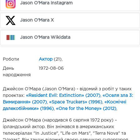
Jason O'Mara Instagram
Jason O'Mara X
Jason O'Mara Wikidata
Роботи
Актор
(21),
День
1972-08-06
народження
Джейсон О’Мара (Jason O'Mara) - відомий з робіт у таких
проектах:
«Resident Evil: Extinction» (2007)
,
«Оселя зла 3:
Вимирання» (2007)
,
«Space Truckers» (1996)
,
«Космічні
далекобійники» (1996)
,
«One for the Money» (2012)
,
Джейсон О'Мара (народився 6 серпня 1972 року) –
ірландський актор. Він знімався в американських
телесеріалах "In Justice", "Life on Mars", "Terra Nova" та
"Vegas". Він також відомий своєю озвучкою супергероя