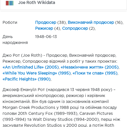
Joe Roth Wikidata
Роботи
Продюсер
(38),
Виконавчий продюсер
(16),
Режисер
(4),
Сопродюсер
(2),
День
1948-06-13
народження
Джо Рот (Joe Roth) - Продюсер, Виконавчий продюсер,
Режисер, Сопродюсер відомий з робіт у таких проектах:
«An Unfinished Life» (2005)
,
«Незакінчене життя» (2005)
,
«While You Were Sleeping» (1995)
,
«Поки ти спав» (1995)
,
«Pacific Heights» (1990)
,
Джозеф Емануїл Рот (народився 13 червня 1948 року) –
американський кінопродюсер, режисер і керівник
кінокомпаній. Він був одним із засновників компанії
Morgan Creek Productions у 1988 році та обіймав посаду
голови 20th Century Fox (1989–1993), Caravan Pictures
(1993–1994) та Walt Disney Studios (1994–2000), перш ніж
заснувати Revolution Studios у 2000 році, а потім Roth