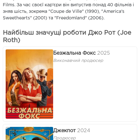
Films. За час своєї кар'єри він випустив понад 40 фільмів і
зняв шість, зокрема "Coupe de Ville" (1990), "America's
Sweethearts" (2001) та "Freedomland" (2006).
Найбільш значущі роботи Джо Рот (Joe
Roth)
Безжальна Фокс
2025
Виконавчий продюсер
Джекпот
2024
Продюсер