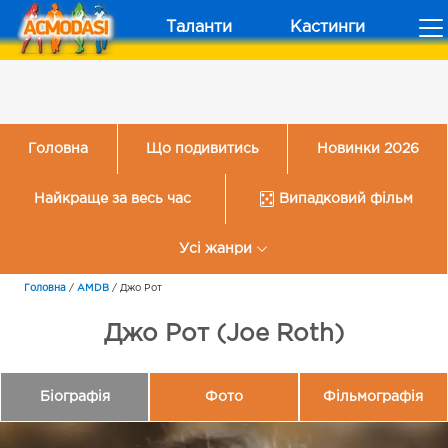
Таланти
Кастинги
Головна
Що подивитись
Новинки 2026
Найкраще за весь час
Випадковий фільм
Усі жанри
Головна
/
AMDB
/
Джо Рот
Джо Рот (Joe Roth)
Біографія
Фото
Фільмографія