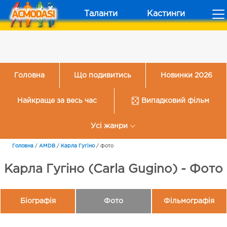
Таланти
Кастинги
Головна
Що подивитись
Новинки 2026
Найкраще за весь час
Випадковий фільм
Усі жанри
Головна
/
AMDB
/
Карла Гугіно
/
Фото
Карла Гугіно (Carla Gugino) - Фото
Біографія
Фото
Фільмографія