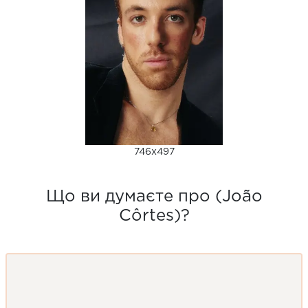
746x497
Що ви думаєте про (João
Côrtes)?