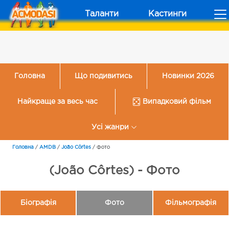
Таланти
Кастинги
Головна
Що подивитись
Новинки 2026
Найкраще за весь час
Випадковий фільм
Усі жанри
Головна
/
AMDB
/
João Côrtes
/
Фото
(João Côrtes) - Фото
Біографія
Фото
Фільмографія