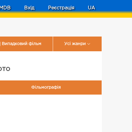
MDB
Вхід
Реєстрація
UA
Випадковий фільм
Усі жанри
ото
Фільмографія