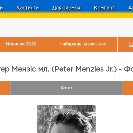
и
Кастинги
Для зйомок
Компанії
A
Новинки 2026
Найкраще за весь час
тер Мензіс мл. (Peter Menzies Jr.) - Ф
Фото