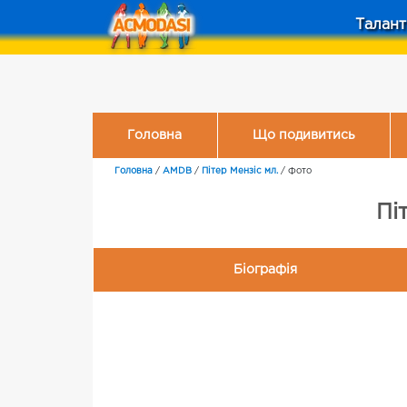
Талант
Головна
Що подивитись
Головна
/
AMDB
/
Пітер Мензіс мл.
/
Фото
Пі
Біографія