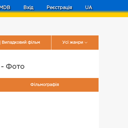
MDB
Вхід
Реєстрація
UA
Випадковий фільм
Усі жанри
 - Фото
Фільмографія