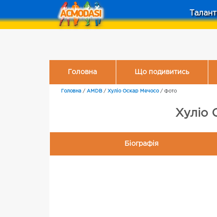
Талант
Головна
Що подивитись
Головна
/
AMDB
/
Хуліо Оскар Мечосо
/
Фото
Хуліо 
Біографія