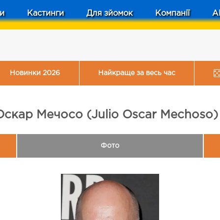
и
Кастинги
Для зйомок
Компанії
A
Новинки 2026
Найкраще за весь час
Оскар Мечосо (Julio Oscar Mechoso)
Фото