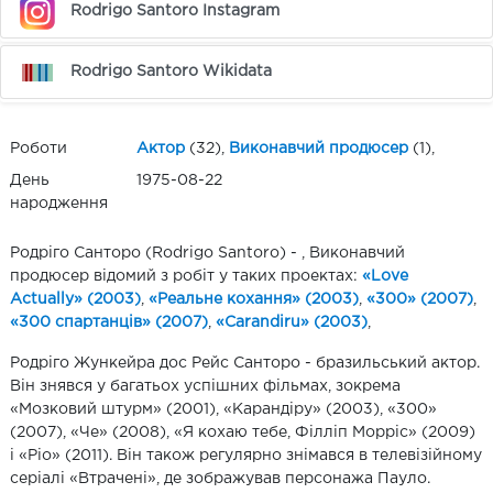
Rodrigo Santoro Instagram
Rodrigo Santoro Wikidata
Роботи
Актор
(32),
Виконавчий продюсер
(1),
День
1975-08-22
народження
Родріго Санторо (Rodrigo Santoro) - , Виконавчий
продюсер відомий з робіт у таких проектах:
«Love
Actually» (2003)
,
«Реальне кохання» (2003)
,
«300» (2007)
,
«300 спартанців» (2007)
,
«Carandiru» (2003)
,
Родріго Жункейра дос Рейс Санторо - бразильський актор.
Він знявся у багатьох успішних фільмах, зокрема
«Мозковий штурм» (2001), «Карандіру» (2003), «300»
(2007), «Че» (2008), «Я кохаю тебе, Філліп Морріс» (2009)
і «Ріо» (2011). Він також регулярно знімався в телевізійному
серіалі «Втрачені», де зображував персонажа Пауло.