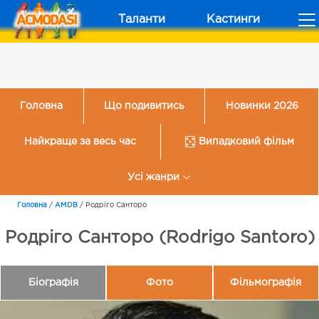
Таланти
Кастинги
Головна
Що подивитись
Новинки 2026
Найкраще за весь час
Випадковий фільм
Усі жанри
Головна
/
AMDB
/
Родріго Санторо
Родріго Санторо (Rodrigo Santoro)
Біографія
Фото
Фільмографія