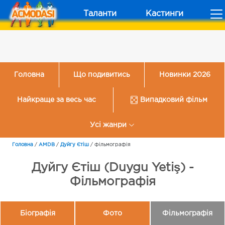
Таланти
Кастинги
Головна
Що подивитись
Новинки 2026
Найкраще за весь час
Випадковий фільм
Усі жанри
Головна
/
AMDB
/
Дуйгу Єтіш
/
Фільмографія
Дуйгу Єтіш (Duygu Yetiş) -
Фільмографія
Біографія
Фото
Фільмографія