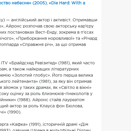
ство небесне» (2005)
,
«Die Hard: With a
) — англійський актор і активіст. Отримавши
ік», Айронс розпочав свою акторську кар'єру
ьних постановках Вест-Енду, зокрема в п'єсах
нічого», «Приборкання норовливої» та «Річард
а Стоппарда «Справжня річ», за що отримав
TV «Брайдсхед Ревізитед» (1981), який часто
рам, а також найкращих літературних
премію «Золотий глобус». Його перша велика
ого лейтенанта» (1981), за яку він отримав
зйомок у таких драмах, як «Світло в вікні»
исоку оцінку за роль близнюків-гінекологів у
ійники» (1988). Айронс стайв лауреатом
ащий актор за роль Клауса фон Бюлова,
і» (1990).
рга «Кафка» (1991), історичній драмі «Дім
1993), озвучив Шрама в мультфільмі Disney