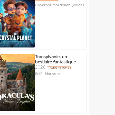
Governor Mordokan (voice)
Transylvanie, un
bestiaire fantastique
2026
Головна роль
Self - Narrator