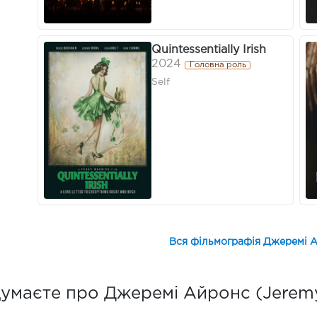
Quintessentially Irish
2024
Головна роль
Self
Вся фільмографія Джеремі А
умаєте про Джеремі Айронс (Jeremy