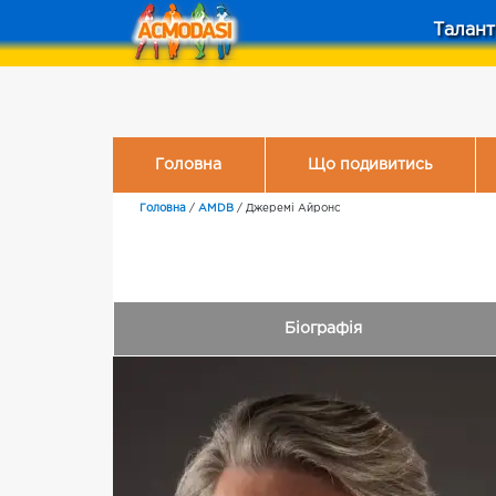
Талант
Головна
Що подивитись
Головна
/
AMDB
/
Джеремі Айронс
Біографія