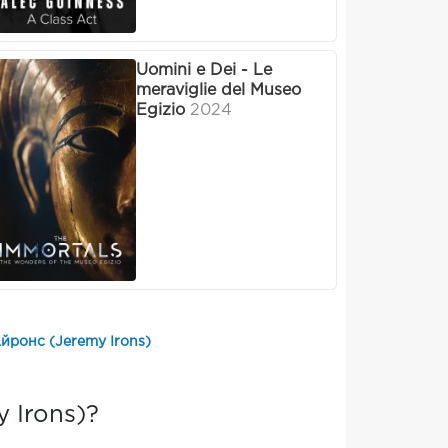
Uomini e Dei - Le
meraviglie del Museo
Egizio
2024
йронс (Jeremy Irons)
 Irons)?