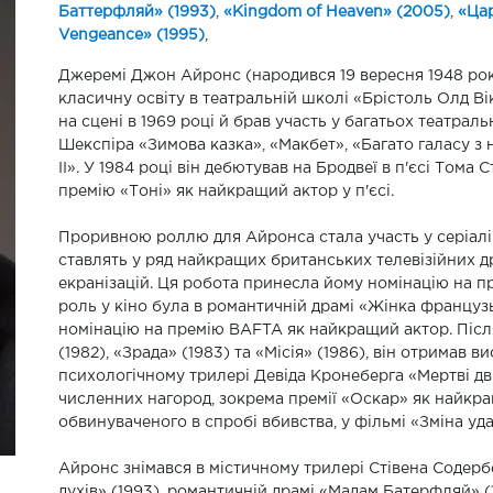
Баттерфляй» (1993)
,
«Kingdom of Heaven» (2005)
,
«Цар
Vengeance» (1995)
,
Джеремі Джон Айронс (народився 19 вересня 1948 року
класичну освіту в театральній школі «Брістоль Олд В
на сцені в 1969 році й брав участь у багатьох театрал
Шекспіра «Зимова казка», «Макбет», «Багато галасу з 
II». У 1984 році він дебютував на Бродвеї в п'єсі Том
премію «Тоні» як найкращий актор у п'єсі.
Проривною роллю для Айронса стала участь у серіалі I
ставлять у ряд найкращих британських телевізійних д
екранізацій. Ця робота принесла йому номінацію на 
роль у кіно була в романтичній драмі «Жінка французьк
номінацію на премію BAFTA як найкращий актор. Після 
(1982), «Зрада» (1983) та «Місія» (1986), він отримав в
психологічному трилері Девіда Кронеберга «Мертві дв
численних нагород, зокрема премії «Оскар» як найкр
обвинуваченого в спробі вбивства, у фільмі «Зміна удач
Айронс знімався в містичному трилері Стівена Содербе
духів» (1993), романтичній драмі «Мадам Батерфляй» (