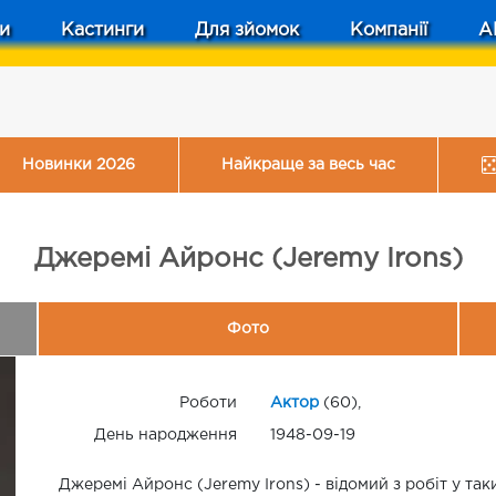
и
Кастинги
Для зйомок
Компанії
A
Новинки 2026
Найкраще за весь час
Джеремі Айронс (Jeremy Irons)
Фото
Роботи
Актор
(60),
День народження
1948-09-19
Джеремі Айронс (Jeremy Irons) - відомий з робіт у та