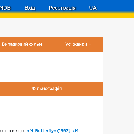
MDB
Вхід
Реєстрація
UA
Випадковий фільм
Усі жанри
Фільмографія
ких проектах:
«M. Butterfly» (1993)
,
«М.