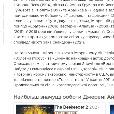
«Король Лев» (1994), зіграв Саймона Грубера в бойови
Гумберта в «Лоліті» (1997) та Арамиса в «Людина в заліз
пригодницькому бойовику «Підземелля та дракони» (200
з’явився у фільмі «Бути Джулією» (2004), історичній 
пригоді «Ерагон» (2006), вестерні «Апалуза» (2008) т
(2011). У 2016 році він з’явився у фільмі «Assassin's C
«Бетмен проти Супермена: на світанку справедливості»,
справедливості Зака Снайдера» (2021).
На телебаченні Айронс знявся в історичному мінісеріал
«Золотий глобус» та «Еммі» як найкращий актор другого
Олександра VI в історичному серіалі Showtime «Боргіа»
Вейдта / Озимандіаса в серіалі HBO «Дозорі». Він є одн
«Потрійну корону акторської майстерності» в США, ви
телебачення та премію «Тоні» за театр. У жовтні 2011 
Продовольчої та сільськогосподарської організації О
Найбільш значущі роботи Джеремі Айр
The Beekeeper 2
2027
Головна роль