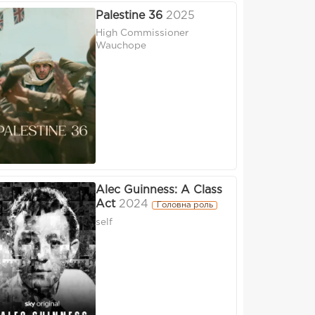
Palestine 36
2025
High Commissioner
Wauchope
Alec Guinness: A Class
Act
2024
Головна роль
self