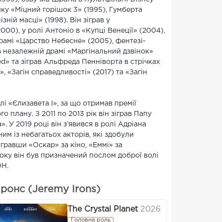
ку «Міцний горішок 3» (1995), Гумберта
ній масці» (1998). Він зіграв у
0), у ролі Антоніо в «Купці Венеції» (2004),
драмі «Царство Небесне» (2005), фентезі-
а незалежній драмі «Маргінальний дзвінок»
reed» та зіграв Альфреда Пенніворта в стрічках
 «Загін справедливості» (2017) та «Загін
і «Єлизавета I», за що отримав премії
 плану. З 2011 по 2013 рік він зіграв Папу
. У 2019 році він з’явився в ролі Адріана
им із небагатьох акторів, які здобули
гравши «Оскар» за кіно, «Еммі» за
року він був призначений послом доброї волі
ОН.
онс (Jeremy Irons)
The Crystal Planet
2026
Головна роль