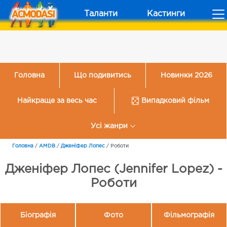
Таланти
Кастинги
Головна
Що подивитись
Новинки 2026
Найкраще за весь час
Випадковий фільм
Усі жанри
Головна
/
AMDB
/
Дженіфер Лопес
/
Роботи
Дженіфер Лопес (Jennifer Lopez) -
Роботи
Біографія
Фото
Фільмографія