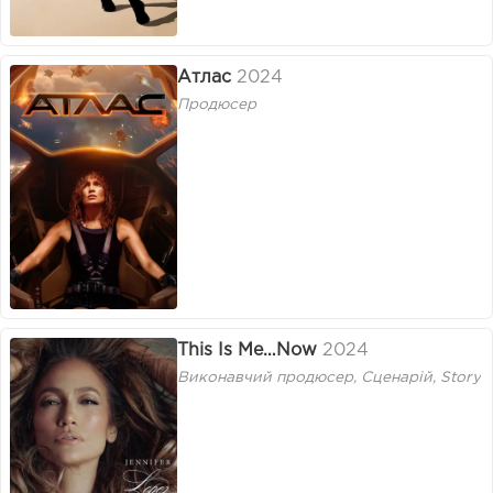
Атлас
2024
Продюсер
This Is Me…Now
2024
Виконавчий продюсер, Сценарій, Story