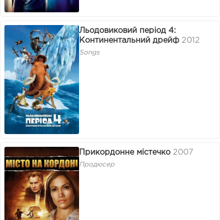
Льодовиковий період 4:
Континентальний дрейф
2012
Songs
Прикордонне містечко
2007
Продюсер