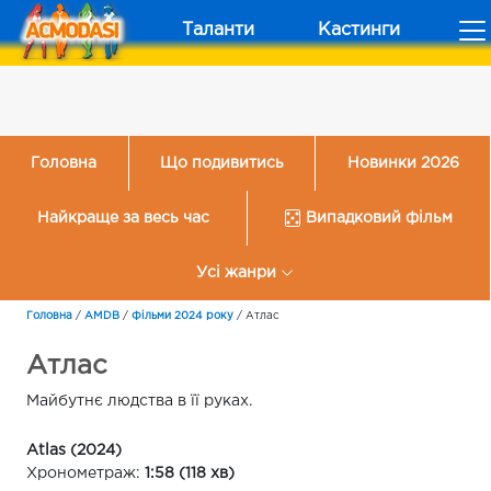
Таланти
Кастинги
Головна
Що подивитись
Новинки 2026
Найкраще за весь час
Випадковий фільм
Усі жанри
Головна
/
AMDB
/
Фільми 2024 року
/
Атлас
Атлас
Майбутнє людства в її руках.
Atlas (2024)
Хронометраж:
1:58 (118 хв)