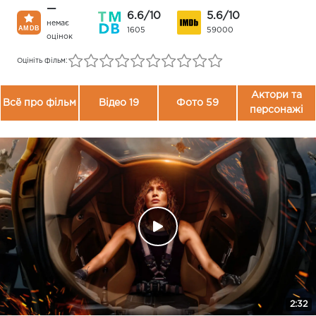
—
6.6/10
5.6/10
немає
1605
59000
оцінок
Оцініть фільм:
Актори та
Всё про фільм
Відео 19
Фото 59
персонажі
2:32