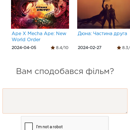
Ape X Mecha Ape: New
Дюна: Частина друга
World Order
2024-04-05
8.4/10
2024-02-27
8.3
Вам сподобався фільм?