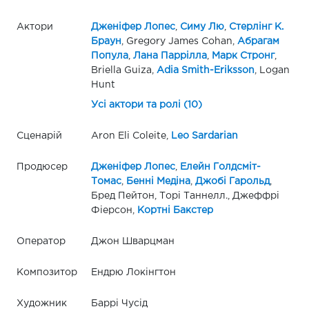
Актори
Дженіфер Лопес
,
Симу Лю
,
Стерлінг К.
Браун
, Gregory James Cohan,
Абрагам
Попула
,
Лана Паррілла
,
Марк Стронг
,
Briella Guiza,
Adia Smith-Eriksson
, Logan
Hunt
Усі актори та ролі (10)
Сценарій
Aron Eli Coleite,
Leo Sardarian
Продюсер
Дженіфер Лопес
,
Елейн Голдсміт-
Томас
,
Бенні Медіна
,
Джобі Гарольд
,
Бред Пейтон, Торі Таннелл., Джеффрі
Фіерсон,
Кортні Бакстер
Оператор
Джон Шварцман
Композитор
Ендрю Локінгтон
Художник
Баррі Чусід