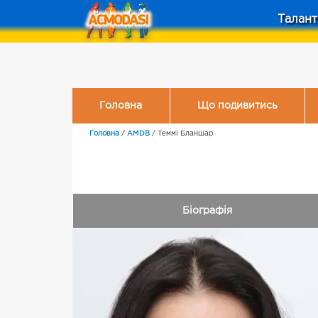
Талант
Головна
Що подивитись
Головна
/
AMDB
/
Теммі Бланшар
Біографія