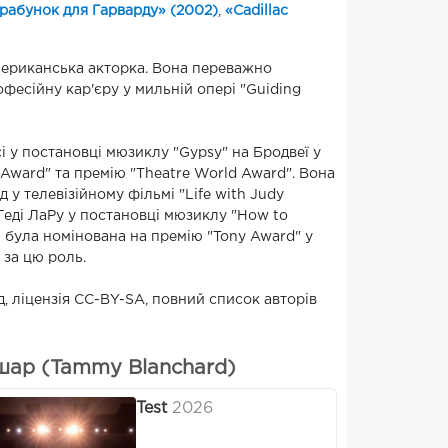
рабунок для Гарварду» (2002)
,
«Cadillac
американська акторка. Вона переважно
офесійну кар'єру у мильній опері "Guiding
сі у постановці мюзиклу "Gypsy" на Бродвеї у
 Award" та премію "Theatre World Award". Вона
 у телевізійному фільмі "Life with Judy
 Геді ЛаРу у постановці мюзиклу "How to
 і була номінована на премію "Tony Award" у
 за цю роль.
д, ліцензія CC-BY-SA, повний список авторів
шар (Tammy Blanchard)
Test
2026