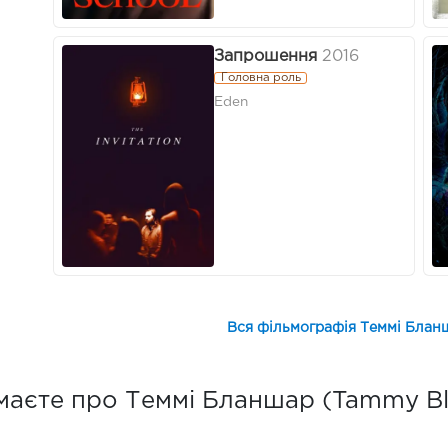
Запрошення
2016
Головна роль
Eden
Вся фільмографія Теммі Блан
маєте про Теммі Бланшар (Tammy Bl