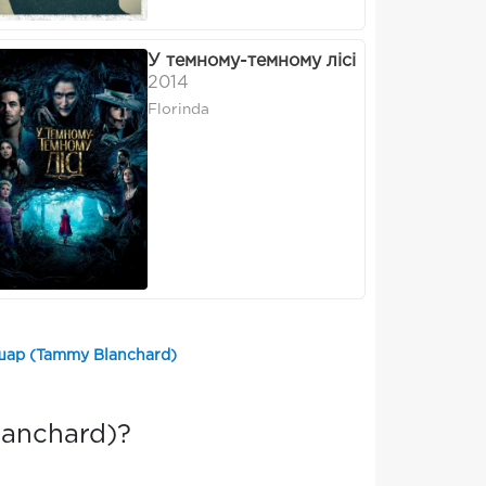
У темному-темному лісі
2014
Florinda
шар (Tammy Blanchard)
anchard)?