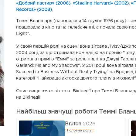
«Добрий пастир» (2006)
,
«Stealing Harvard» (2002)
,
«Г
Records» (2008)
,
Теммі Бланшард (народилася 14 грудня 1976 року) – 
працювала в кіно та на телебаченні, а почала свою пр
Light".
У своїй першій ролі на сцені вона зіграла Луїзу/Джип
2003 році, за що отримала номінацію на премію "Tony
отримала премію "Еммі" за роль підлітка Джуді Гарленд
Garland: Me and My Shadows". У 2011 році вона зіграла
Succeed in Business Without Really Trying" на Бродвеї,
категорії "Найкраща акторка другого плану в мюзиклі"
Опис вище взято зі статті Вікіпедії про Теммі Бланшар
на Вікіпедії.
Найбільш значущі роботи Теммі Блан
Bruton
2026
Головна роль