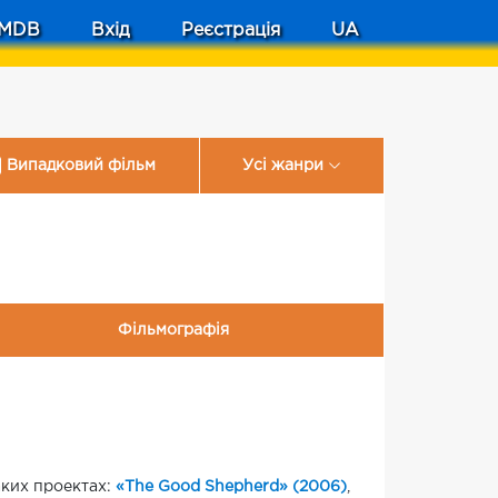
MDB
Вхід
Реєстрація
UA
Випадковий фільм
Усі жанри
Фільмографія
аких проектах:
«The Good Shepherd» (2006)
,