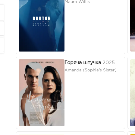
Maura Willis
Горяча штучка
2025
Amanda (Sophie's Sister)