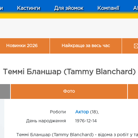
и
Кастинги
Для зйомок
Компанії
A
Новинки 2026
Найкраще за весь час
Теммі Бланшар (Tammy Blanchard)
Фото
Роботи
Актор
(18),
День народження
1976-12-14
Теммі Бланшар (Tammy Blanchard) - відома з робіт у т