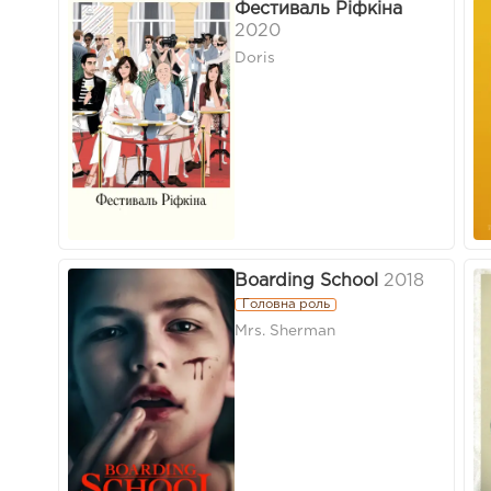
Фестиваль Ріфкіна
2020
Doris
Boarding School
2018
Головна роль
Mrs. Sherman