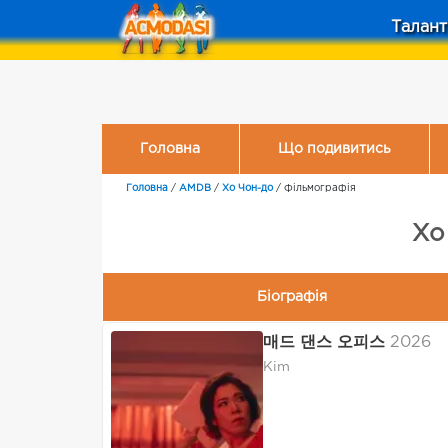
Талант
Головна
Що подивитись
Головна
/
AMDB
/
Хо Чон-до
/
Фільмографія
Хо
Біографія
매드 댄스 오피스
2026
Kim