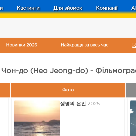
и
Кастинги
Для зйомок
Компанії
A
Новинки 2026
Найкраще за весь час
 Чон-до (Heo Jeong-do) - Фільмогра
Фото
생명의 은인
2025