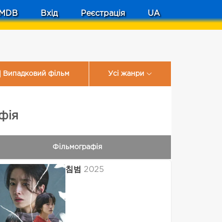
MDB
Вхід
Реєстрація
UA
Випадковий фільм
Усі жанри
фія
Фільмографія
침범
2025