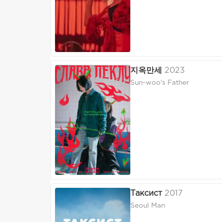
지옥만세
2023
Sun-woo's Father
Таксист
2017
Seoul Man