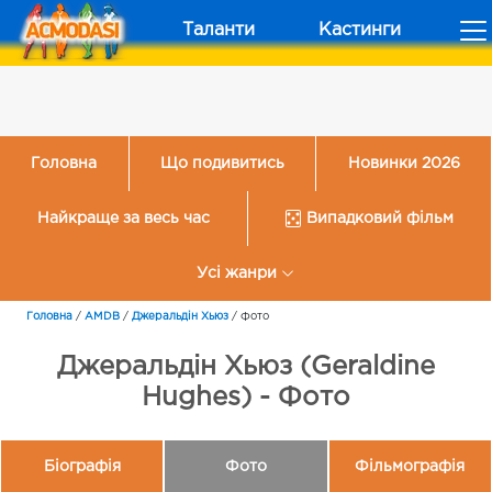
Таланти
Кастинги
Головна
Що подивитись
Новинки 2026
Найкраще за весь час
Випадковий фільм
Усі жанри
Головна
/
AMDB
/
Джеральдін Хьюз
/
Фото
Джеральдін Хьюз (Geraldine
Hughes) - Фото
Біографія
Фото
Фільмографія