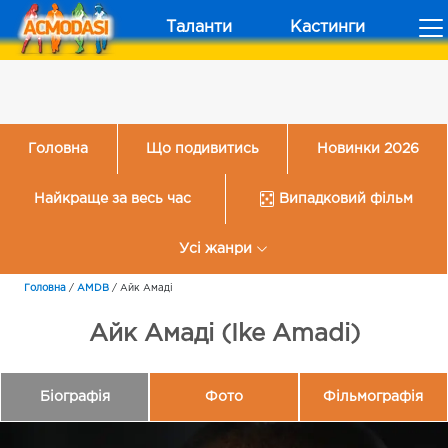
Таланти
Кастинги
Головна
Що подивитись
Новинки 2026
Найкраще за весь час
Випадковий фільм
Усі жанри
Головна
/
AMDB
/
Айк Амаді
Айк Амаді (Ike Amadi)
Біографія
Фото
Фільмографія