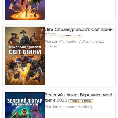
Ліга Справедливості: Світ війни
2023
Головна роль
Martian Manhunter / J'onn J'onzz
(voice)
Зелений ліхтар: Бережись моєї
сили
2022
Головна роль
Martian Manhunter (voice)