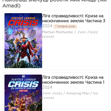
Найбільш значущі роботи Айк Амаді (Ike
Amadi)
Ліга справедливості: Криза на
нескінченних землях Частина 3
2024
Головна роль
Martian Manhunter / J'onn J'onzz
(voice)
Ліга справедливості: Криза на
нескінченних землях Частина 1
2024
J’onn J’onzz / Amazing Man / Ivo
(voice)