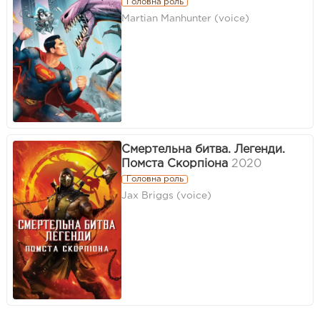
Головна роль
Martian Manhunter (voice)
Смертельна битва. Легенди.
Помста Скорпіона
2020
Головна роль
Jax Briggs (voice)