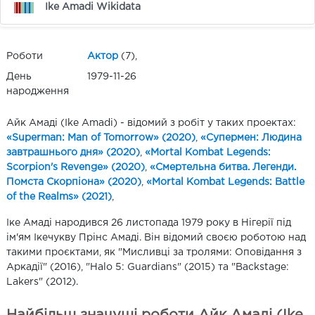
Ike Amadi Wikidata
Роботи
Актор
(7),
День
1979-11-26
народження
Айк Амаді (Ike Amadi) - відомий з робіт у таких проектах:
«Superman: Man of Tomorrow» (2020)
,
«Супермен: Людина
завтрашнього дня» (2020)
,
«Mortal Kombat Legends:
Scorpion's Revenge» (2020)
,
«Смертельна битва. Легенди.
Помста Скорпіона» (2020)
,
«Mortal Kombat Legends: Battle
of the Realms» (2021)
,
Іке Амаді народився 26 листопада 1979 року в Нігерії під
ім'ям Ікечукву Прінс Амаді. Він відомий своєю роботою над
такими проєктами, як "Мисливці за тролями: Оповідання з
Аркадії" (2016), "Halo 5: Guardians" (2015) та "Backstage:
Lakers" (2012).