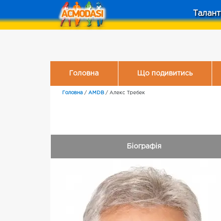
Талант
Головна
Що подивитись
Головна
/
AMDB
/
Алекс Требек
Біографія