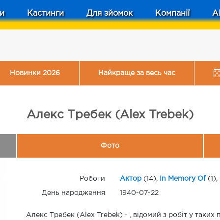
и
Кастинги
Для зйомок
Компанії
A
Новинки 2026
Найкраще за весь час
Алекс Требек (Alex Trebek)
Фото
Роботи
Актор
(14),
In Memory Of
(1),
День народження
1940-07-22
Алекс Требек (Alex Trebek) - , відомий з робіт у таких