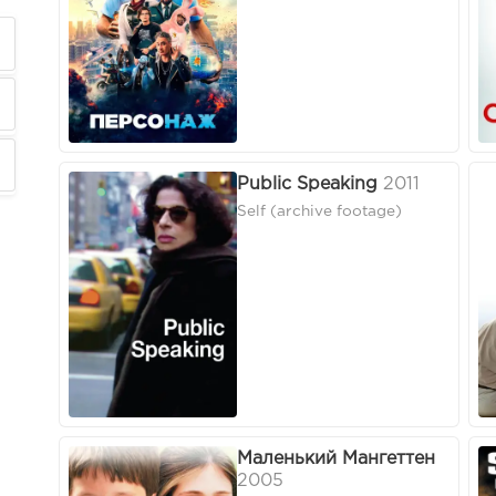
Public Speaking
2011
Self (archive footage)
Маленький Мангеттен
2005