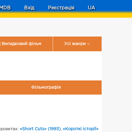
MDB
Вхід
Реєстрація
UA
Випадковий фільм
Усі жанри
Фільмографія
 проектах:
«Short Cuts» (1993)
,
«Короткі історії»