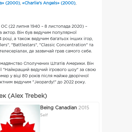
а» (2000)
,
«Charlie's Angels» (2000)
,
OC (22 липня 1940 – 8 листопада 2020) –
а актор. Він був ведучим популярної
4 році, а також ведучим багатьох інших ігор,
rs", "Battlestars", "Classic Concentration" та
 телесеріалах, де зазвичай грав самого себе.
ромадянство Сполучених Штатів Америки. Він
ії "Найкращий ведучий ігрового шоу" за свою
мер у віці 80 років після майже дворічної
ктним ведучим "Jeopardy!" до 2022 року.
к (Alex Trebek)
Being Canadian
2015
Self