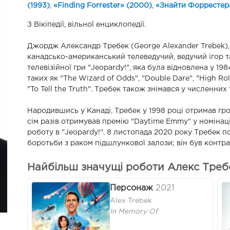
(1993)
,
«Finding Forrester» (2000)
,
«Знайти Форрестер
З Вікіпедії, вільної енциклопедії.
Джордж Александр Требек (George Alexander Trebek), 
канадсько-американський телеведучий, ведучий ігор т
телевізійної гри "Jeopardy!", яка була відновлена у 198
таких як "The Wizard of Odds", "Double Dare", "High Rolle
"To Tell the Truth". Требек також знімався у численних
Народившись у Канаді, Требек у 1998 році отримав г
сім разів отримував премію "Daytime Emmy" у номінац
роботу в "Jeopardy!". 8 листопада 2020 року Требек по
боротьби з раком підшлункової залози; він був контра
Найбільш значущі роботи Алекс Требе
Персонаж
2021
Alex Trebek
In Memory Of