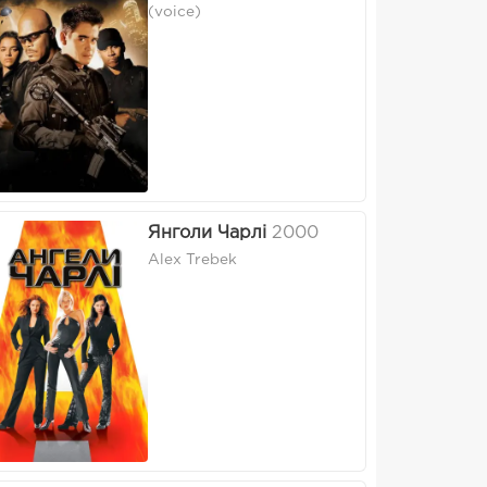
(voice)
Янголи Чарлі
2000
Alex Trebek