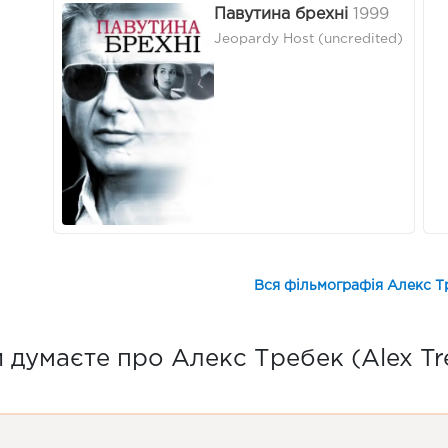
Павутина брехні
1999
Jeopardy Host (uncredited)
Вся фільмографія Алекс Тр
 думаєте про Алекс Требек (Alex Tr