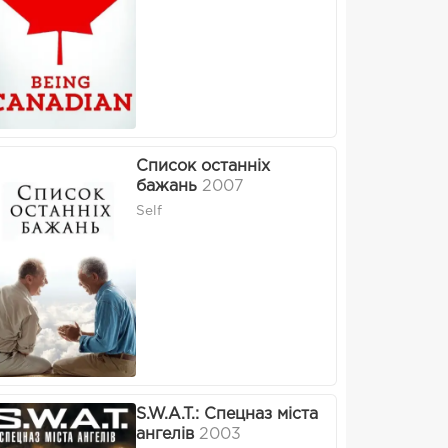
Список останніх
бажань
2007
Self
S.W.A.T.: Спецназ міста
ангелів
2003