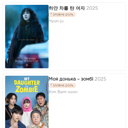
하얀 차를 탄 여자
2025
Головна роль
Hyun-ju
Моя донька – зомбі
2025
Головна роль
Kim Bam-soon