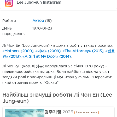
Lee Jung-eun Instagram
Роботи
Актор
(18),
День
1970-01-23
народження
Лі Чон Ен (Lee Jung-eun) - відома з робіт у таких проектах:
«Mother» (2009)
,
«마더» (2009)
,
«The Attorney» (2013)
,
«변호
인» (2013)
,
«A Girl at My Door» (2014)
,
Лі Чон-ун (кор. 이정은; народилася 23 січня 1970 року) –
південнокорейська акторка. Вона найбільш відома у світі
завдяки ролі прибиральниці Мун-гван у фільмі "Паразити",
який отримав премію "Оскар".
Найбільш значущі роботи Лі Чон Ен (Lee
Jung-eun)
경주기행
2026
Головна роль