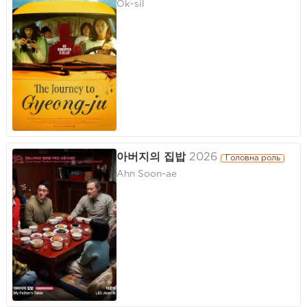
Ok-sil
아버지의 집밥
2026
Головна роль
Ahn Soon-ae