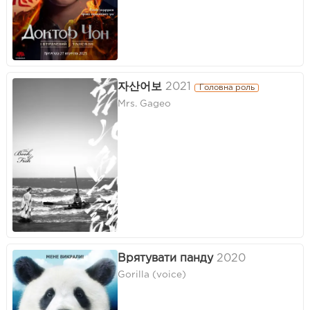
자산어보
2021
Головна роль
Mrs. Gageo
Врятувати панду
2020
Gorilla (voice)