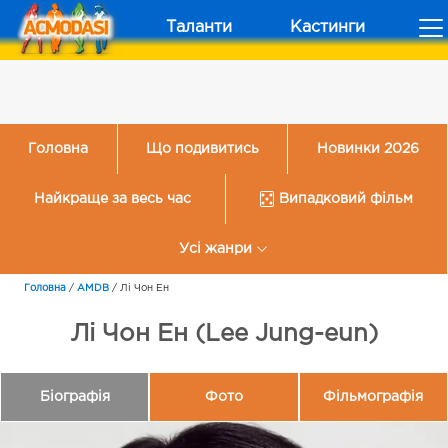
Таланти
Кастинги
Головна
Що подивитись
Новинки 2026
Найкраще за весь час
Випадковий фільм
Усі жанри
Головна
/
AMDB
/
Лі Чон Ен
Лі Чон Ен (Lee Jung-eun)
Біографія
Фото
Фільмографія