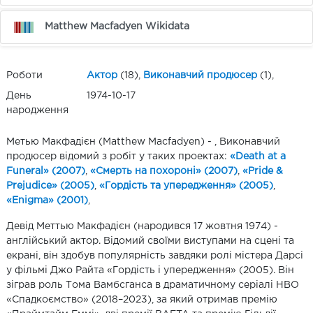
Matthew Macfadyen Wikidata
Роботи
Актор
(18),
Виконавчий продюсер
(1),
День
1974-10-17
народження
Метью Макфадієн (Matthew Macfadyen) - , Виконавчий
продюсер відомий з робіт у таких проектах:
«Death at a
Funeral» (2007)
,
«Смерть на похороні» (2007)
,
«Pride &
Prejudice» (2005)
,
«Гордiсть та упередження» (2005)
,
«Enigma» (2001)
,
Девід Меттью Макфадієн (народився 17 жовтня 1974) -
англійський актор. Відомий своїми виступами на сцені та
екрані, він здобув популярність завдяки ролі містера Дарсі
у фільмі Джо Райта «Гордість і упередження» (2005). Він
зіграв роль Тома Вамбсганса в драматичному серіалі HBO
«Спадкоємство» (2018–2023), за який отримав премію