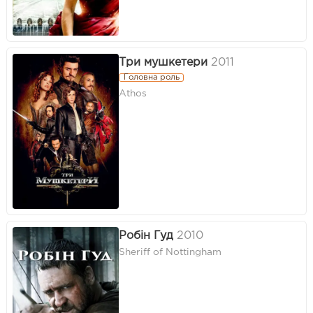
Три мушкетери
2011
Головна роль
Athos
Робін Гуд
2010
Sheriff of Nottingham