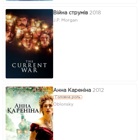
Війна струмів
2018
J.P. Morgan
Анна Кареніна
2012
Головна роль
Oblonsky