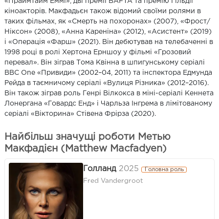
«Праймтайм Еммі», дві премії BAFTA та премію Гільдії
кіноакторів. Макфадьєн також відомий своїми ролями в
таких фільмах, як «Смерть на похоронах» (2007), «Фрост/
Ніксон» (2008), «Анна Кареніна» (2012), «Асистент» (2019)
і «Операція «Фарш» (2021). Він дебютував на телебаченні в
1998 році в ролі Хертона Ерншоу у фільмі «Грозовий
перевал». Він зіграв Тома Квінна в шпигунському серіалі
BBC One «Привиди» (2002–04, 2011) та інспектора Едмунда
Рейда в таємничому серіалі «Вулиця Різника» (2012–2016).
Він також зіграв роль Генрі Вілкокса в міні-серіалі Кеннета
Лонергана «Говардс Енд» і Чарльза Інгрема в лімітованому
серіалі «Вікторина» Стівена Фрірза (2020).
Найбільш значущі роботи Метью
Макфадієн (Matthew Macfadyen)
Голланд
2025
Головна роль
Fred Vandergroot