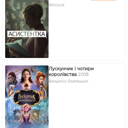
Wilcock
Лускунчик і чотири
королівства
2018
Benjamin Stahlbaum