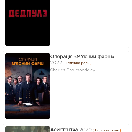
Операція «М’ясний фарш»
2022
Головна роль
Charles Cholmondeley
Асистентка
2020
Головна роль