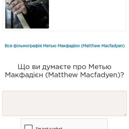
Вся фільмографія Метью Макфадієн (Matthew Macfadyen)
Що ви думаєте про Метью
Макфадієн (Matthew Macfadyen)?