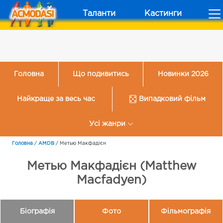
Таланти
Кастинги
Головна
Що подивитись
Новинки 2026
Найкраще за весь час
Випадковий фільм
Усі жанри
Головна
/
AMDB
/
Метью Макфадієн
Метью Макфадієн (Matthew
Macfadyen)
Біографія
Фото
Фільмографія