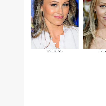
1388x925
129