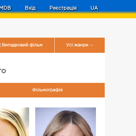
MDB
Вхід
Реєстрація
UA
Випадковий фільм
Усі жанри
то
Фільмографія