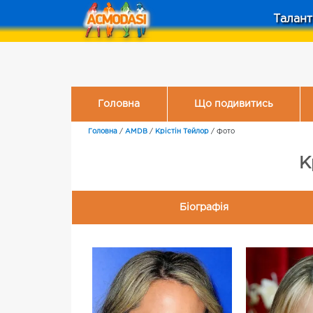
Талант
Головна
Що подивитись
Головна
/
AMDB
/
Крістін Тейлор
/
Фото
К
Біографія