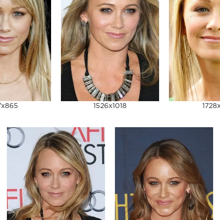
7x865
1526x1018
1728x