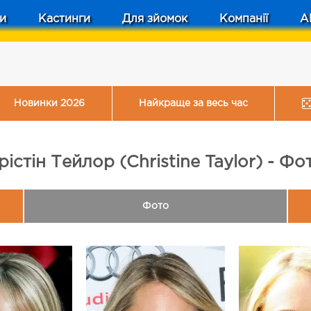
и
Кастинги
Для зйомок
Компанії
A
Новинки 2026
Найкраще за весь час
рістін Тейлор (Christine Taylor) - Фо
Фото