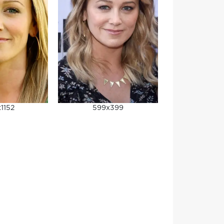
1152
599x399