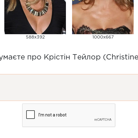
588x392
1000x667
маєте про Крістін Тейлор (Christine