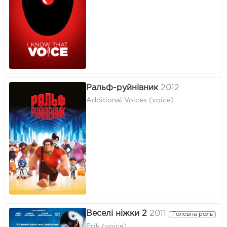
Ральф-руйнівник
2012
Additional Voices (voice)
Веселі ніжки 2
2011
Головна роль
Erik (voice)