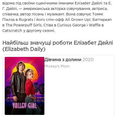
відома під своїми сценічними іменами Елізабет Дейлі та Е.
Г. Дейлі, — американська акторка озвучування, актриса,
співачка, автор пісень і музикант. Вона озвучує Томмі
Піклза в Rugrats і його спін-офф All Grown Up!, Баттеркап
в The Powerpuff Girls, Стіва в Curious George і Waffle в
Catscratch у другому сезоні.
Найбільш значущі роботи Елізабет Дейлі
(Elizabeth Daily)
Дівчина з долини
2020
Mickey's Mom