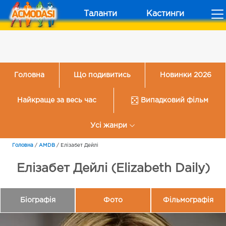
Таланти
Кастинги
Головна
Що подивитись
Новинки 2026
Найкраще за весь час
Випадковий фільм
Усі жанри
Головна
/
AMDB
/
Елізабет Дейлі
Елізабет Дейлі (Elizabeth Daily)
Біографія
Фото
Фільмографія