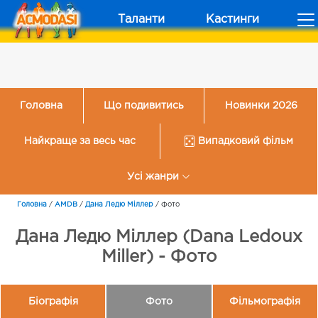
Таланти
Кастинги
Головна
Що подивитись
Новинки 2026
Найкраще за весь час
Випадковий фільм
Усі жанри
Головна
/
AMDB
/
Дана Ледю Міллер
/
Фото
Дана Ледю Міллер (Dana Ledoux
Miller) - Фото
Біографія
Фото
Фільмографія