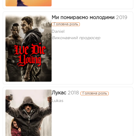
Ми помираємо молодими
2019
Головна роль
Daniel
Виконавчий продюсер
Лукас
2018
Головна роль
Lukas