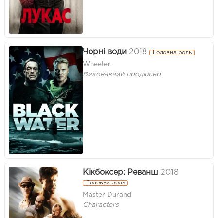
Чорні води
2018
Головна роль
Wheeler
Виконавчий продюсер
Кікбоксер: Реванш
2018
Головна роль
Master Durand
Characters