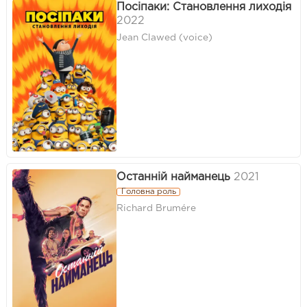
Посіпаки: Становлення лиходія
2022
Jean Clawed (voice)
Останній найманець
2021
Головна роль
Richard Brumére