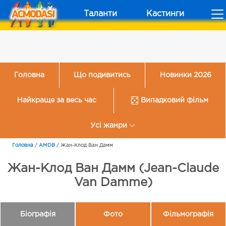
Таланти
Кастинги
Головна
Що подивитись
Новинки 2026
Найкраще за весь час
Випадковий фільм
Усі жанри
Головна
/
AMDB
/
Жан-Клод Ван Дамм
Жан-Клод Ван Дамм (Jean-Claude
Van Damme)
Біографія
Фото
Фільмографія