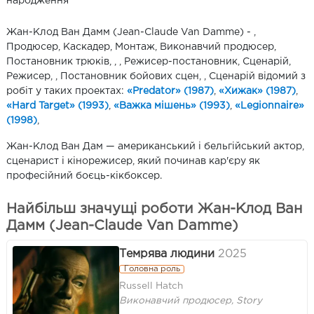
народження
Жан-Клод Ван Дамм (Jean-Claude Van Damme) - ,
Продюсер, Каскадер, Монтаж, Виконавчий продюсер,
Постановник трюків, , , Режисер-постановник, Сценарій,
Режисер, , Постановник бойових сцен, , Сценарій відомий з
робіт у таких проектах:
«Predator» (1987)
,
«Хижак» (1987)
,
«Hard Target» (1993)
,
«Важка мішень» (1993)
,
«Legionnaire»
(1998)
,
Жан-Клод Ван Дам — американський і бельгійський актор,
сценарист і кінорежисер, який починав кар'єру як
професійний боєць-кікбоксер.
Найбільш значущі роботи Жан-Клод Ван
Дамм (Jean-Claude Van Damme)
Темрява людини
2025
Головна роль
Russell Hatch
Виконавчий продюсер, Story