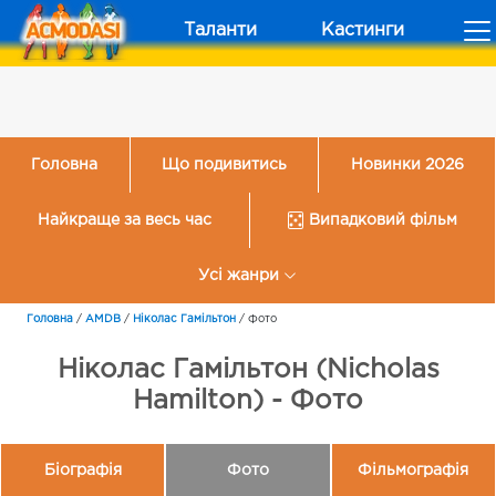
Таланти
Кастинги
Головна
Що подивитись
Новинки 2026
Найкраще за весь час
Випадковий фільм
Усі жанри
Головна
/
AMDB
/
Ніколас Гамільтон
/
Фото
Ніколас Гамільтон (Nicholas
Hamilton) - Фото
Біографія
Фото
Фільмографія