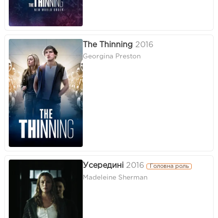
The Thinning
2016
Georgina Preston
Усередині
2016
Головна роль
Madeleine Sherman