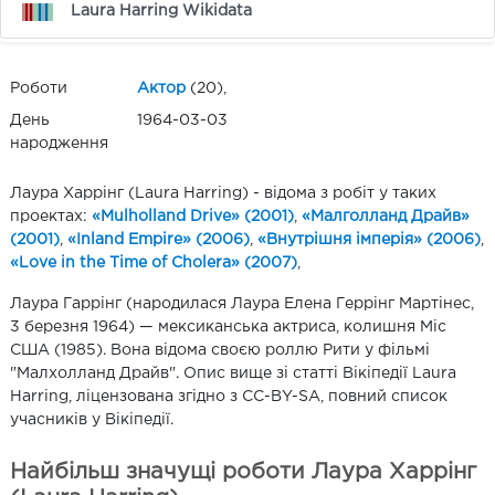
Laura Harring Wikidata
Роботи
Актор
(20),
День
1964-03-03
народження
Лаура Харрінг (Laura Harring) - відома з робіт у таких
проектах:
«Mulholland Drive» (2001)
,
«Малголланд Драйв»
(2001)
,
«Inland Empire» (2006)
,
«Внутрішня імперія» (2006)
,
«Love in the Time of Cholera» (2007)
,
Лаура Гаррінг (народилася Лаура Елена Геррінг Мартінес,
3 березня 1964) — мексиканська актриса, колишня Міс
США (1985). Вона відома своєю роллю Рити у фільмі
"Малхолланд Драйв". Опис вище зі статті Вікіпедії Laura
Harring, ліцензована згідно з CC-BY-SA, повний список
учасників у Вікіпедії.
Найбільш значущі роботи Лаура Харрінг