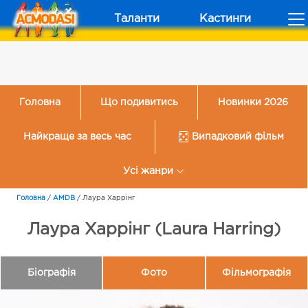
Таланти
Кастинги
Головна
Що подивитись
Новинки 2026
Найкраще за весь час
Випадковий фільм
Усі жанри
Головна
/
AMDB
/
Лаура Харрінг
Лаура Харрінг (Laura Harring)
Біографія
Фото
Фільмографія