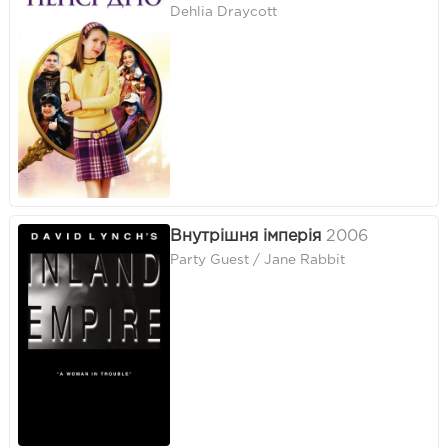
Dehlia Draycott
Внутрішня імперія
2006
Party Guest / Jane Rabbit