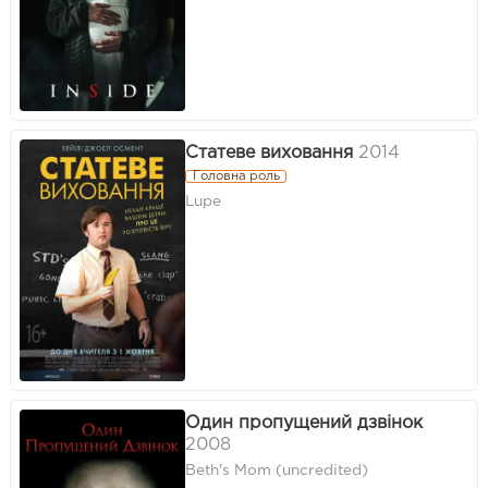
Статеве виховання
2014
Головна роль
Lupe
Один пропущений дзвінок
2008
Beth's Mom (uncredited)