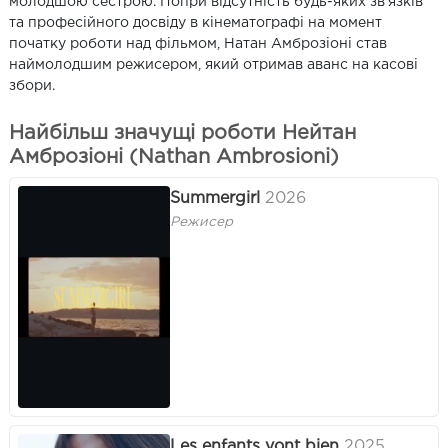
молодшою сестрою. Попри відсутність будь-яких зв’язків
та професійного досвіду в кінематографі на момент
початку роботи над фільмом, Натан Амброзіоні став
наймолодшим режисером, який отримав аванс на касові
збори.
Найбільш значущі роботи Нейтан
Амброзіоні (Nathan Ambrosioni)
Summergirl
2026
Режисер
Les enfants vont bien
2025