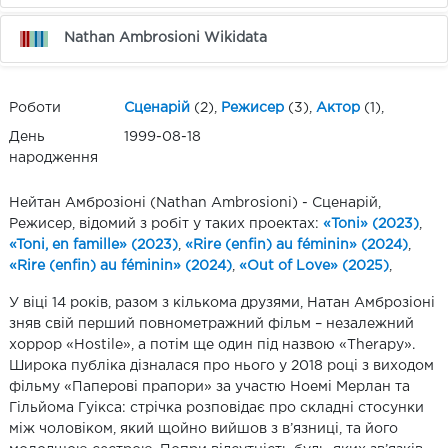
Nathan Ambrosioni Wikidata
Роботи
Сценарій
(2),
Режисер
(3),
Актор
(1),
День
1999-08-18
народження
Нейтан Амброзіоні (Nathan Ambrosioni) - Сценарій,
Режисер, відомий з робіт у таких проектах:
«Toni» (2023)
,
«Toni, en famille» (2023)
,
«Rire (enfin) au féminin» (2024)
,
«Rire (enfin) au féminin» (2024)
,
«Out of Love» (2025)
,
У віці 14 років, разом з кількома друзями, Натан Амброзіоні
зняв свій перший повнометражний фільм – незалежний
хоррор «Hostile», а потім ще один під назвою «Therapy».
Широка публіка дізналася про нього у 2018 році з виходом
фільму «Паперові прапори» за участю Ноемі Мерлан та
Гільйома Гуікса: стрічка розповідає про складні стосунки
між чоловіком, який щойно вийшов з в’язниці, та його