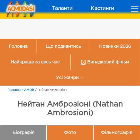
Таланти
Кастинги
Головна
Що подивитись
Новинки 2026
Найкраще за весь час
Випадковий фільм
Усі жанри
Головна
/
AMDB
/
Нейтан Амброзіоні
Нейтан Амброзіоні (Nathan
Ambrosioni)
Біографія
Фото
Фільмографія