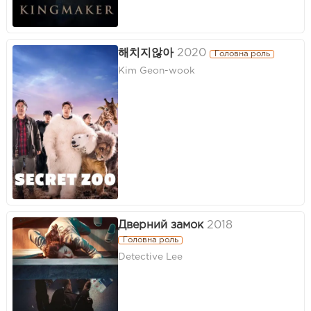
해치지않아
2020
Головна роль
Kim Geon-wook
Дверний замок
2018
Головна роль
Detective Lee