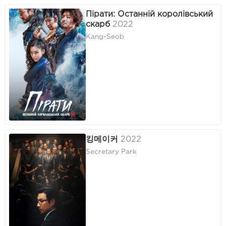
Пірати: Останній королівський
скарб
2022
Kang-Seob
킹메이커
2022
Secretary Park