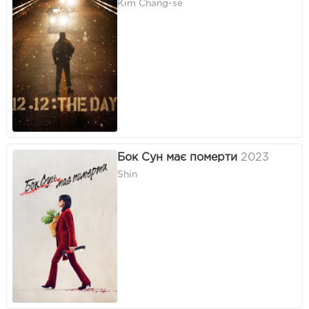
Kim Chang-se
Бок Сун має померти
2023
Shin