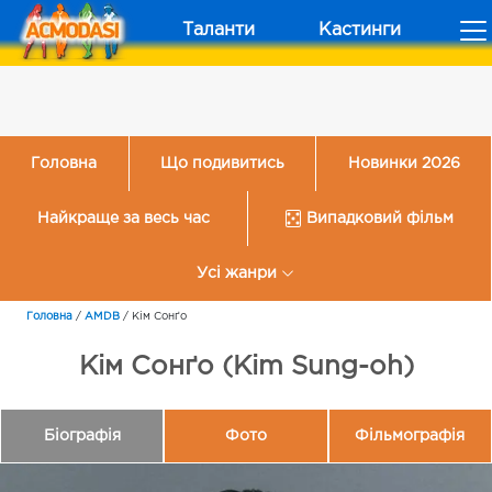
Таланти
Кастинги
Головна
Що подивитись
Новинки 2026
Найкраще за весь час
Випадковий фільм
Усі жанри
Головна
/
AMDB
/
Кім Сонґо
Кім Сонґо (Kim Sung-oh)
Біографія
Фото
Фільмографія