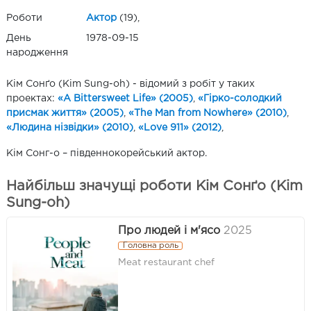
Роботи
Актор
(19),
День
1978-09-15
народження
Кім Сонґо (Kim Sung-oh) - відомий з робіт у таких
проектах:
«A Bittersweet Life» (2005)
,
«Гірко-солодкий
присмак життя» (2005)
,
«The Man from Nowhere» (2010)
,
«Людина нізвідки» (2010)
,
«Love 911» (2012)
,
Кім Сонг-о – південнокорейський актор.
Найбільш значущі роботи Кім Сонґо (Kim
Sung-oh)
Про людей і м'ясо
2025
Головна роль
Meat restaurant chef